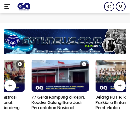
Langsung
ke
konten
77 Gerai Rampung di Kepri,
Jelang HUT RI ke-81, 33 Calon
Kopdes Galang Baru Jadi
Paskibra Bintan Jalani
Percontohan Nasional
Pembekalan