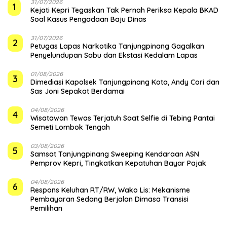
31/07/2026
1
Kejati Kepri Tegaskan Tak Pernah Periksa Kepala BKAD
Soal Kasus Pengadaan Baju Dinas
31/07/2026
2
Petugas Lapas Narkotika Tanjungpinang Gagalkan
Penyelundupan Sabu dan Ekstasi Kedalam Lapas
01/08/2026
3
Dimediasi Kapolsek Tanjungpinang Kota, Andy Cori dan
Sas Joni Sepakat Berdamai
04/08/2026
4
Wisatawan Tewas Terjatuh Saat Selfie di Tebing Pantai
Semeti Lombok Tengah
03/08/2026
5
Samsat Tanjungpinang Sweeping Kendaraan ASN
Pemprov Kepri, Tingkatkan Kepatuhan Bayar Pajak
04/08/2026
6
‎Respons Keluhan RT/RW, Wako Lis: Mekanisme
Pembayaran Sedang Berjalan Dimasa Transisi
Pemilihan