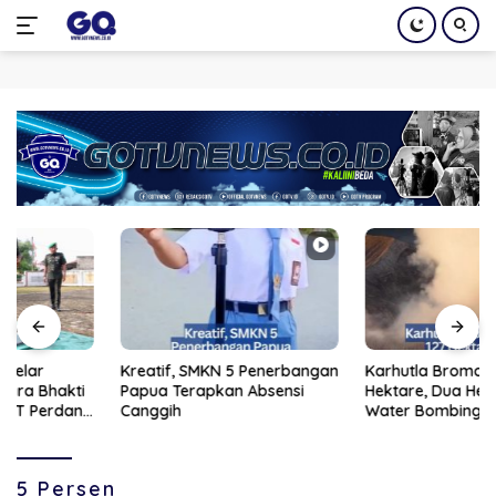
Langsung
ke
konten
Kreatif, SMKN 5 Penerbangan
Karhutla Bromo Meluas 127
Papua Terapkan Absensi
Hektare, Dua Helikopter
Canggih
Water Bombing Dikerahkan
5 Persen