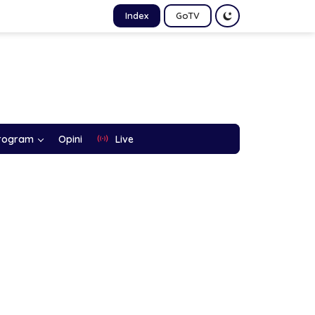
Index
GoTV
rogram
Opini
Live