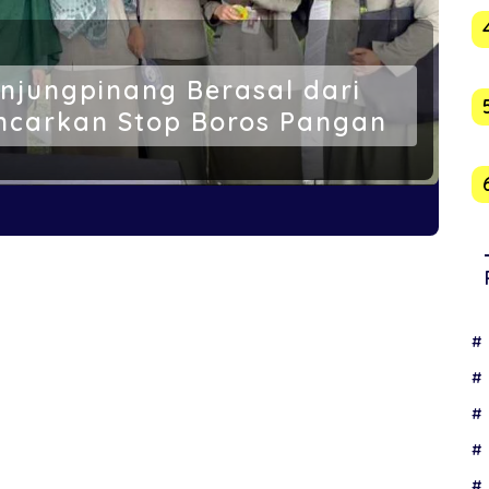
njungpinang Berasal dari
ncarkan Stop Boros Pangan