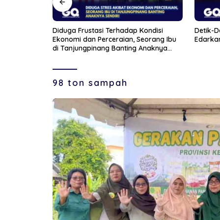
Kondisi
Detik-Detik Polisi Bekuk Pasutri Lansia
Bupati 
eorang Ibu
Edarkan Sabu di Bintan
Batu Pe
 Anaknya
Karimu
98 ton sampah