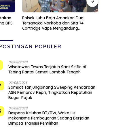
a
Sambut HUT ke-81 RI, BPJN Kepri
Pemko Tanj
4
Bersih-Bersih dan Cat Pembatas Jalan
Seragam Sek
di Jalan Jalan Aisyah Sulaiman
Tanjungpinang
POSTINGAN POPULER
04/08/2026
1
Wisatawan Tewas Terjatuh Saat Selfie di
Tebing Pantai Semeti Lombok Tengah
03/08/2026
2
Samsat Tanjungpinang Sweeping Kendaraan
ASN Pemprov Kepri, Tingkatkan Kepatuhan
Bayar Pajak
04/08/2026
3
‎Respons Keluhan RT/RW, Wako Lis:
Mekanisme Pembayaran Sedang Berjalan
Dimasa Transisi Pemilihan