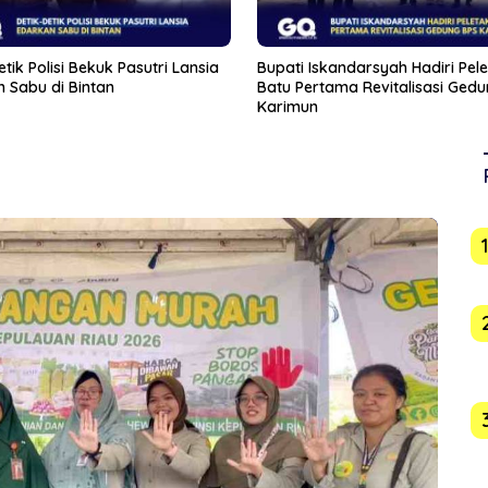
Iskandarsyah Hadiri Peletakan
Polsek Lubu Baja Amankan Du
rtama Revitalisasi Gedung BPS
Tersangka Narkoba dan Sita 7
n
Cartridge Vape Mengandung
Etomidate