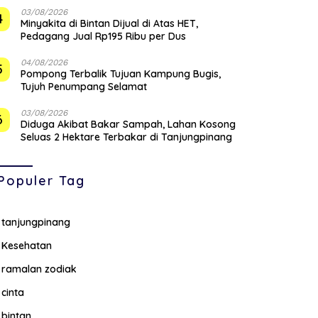
03/08/2026
4
Minyakita di Bintan Dijual di Atas HET,
Pedagang Jual Rp195 Ribu per Dus
04/08/2026
5
Pompong Terbalik Tujuan Kampung Bugis,
Tujuh Penumpang Selamat
03/08/2026
6
Diduga Akibat Bakar Sampah, Lahan Kosong
Seluas 2 Hektare Terbakar di Tanjungpinang
Populer Tag
tanjungpinang
Kesehatan
ramalan zodiak
cinta
bintan