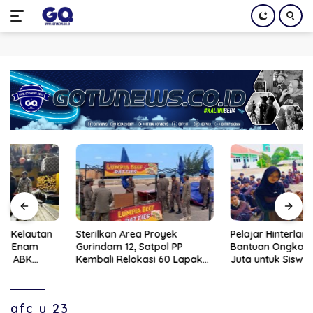
Langsung
ke
konten
Sterilkan Area Proyek
Pelajar Hinterland Terima
Gurindam 12, Satpol PP
Bantuan Ongkos Kapal, Rp30
Kembali Relokasi 60 Lapak
Juta untuk Siswa SMAN 1
Pedagang
Moro
afc u 23