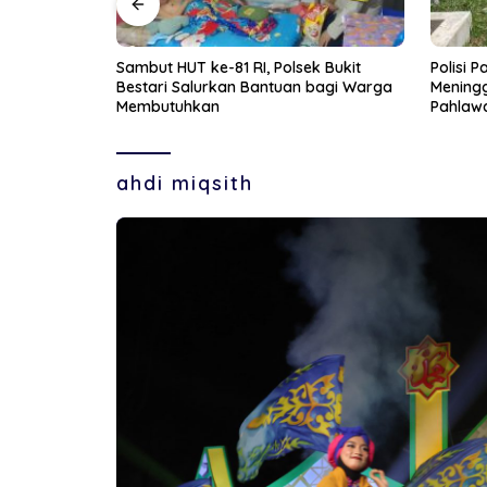
k Bukit
Polisi Pastikan Pria Ditemukan
Pegulat
bagi Warga
Meninggal Dunia di Area Makam
Resmi P
Pahlawan Tanjungpinang Akibat
Penyakit yang Diderita
ahdi miqsith