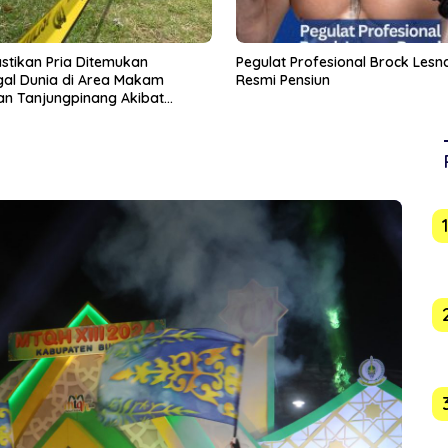
 Profesional Brock Lesnar
‎Detik-detik Pemain Sepakbola d
ensiun
Thailand Tewas Tersambar Peti
Bertanding