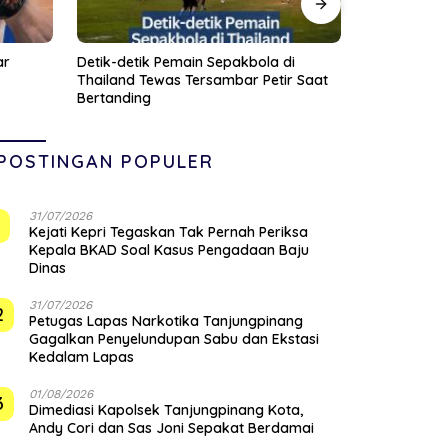
i
KPK Tahan 3 Tersangka dalam Perkara
Wakil Pangl
r Saat
Dugaan Korupsi Pengadaan Digitalisasi
Pejabat Ne
SPBU Pertamina Tahun 2018-2023
Kehormatan 
POSTINGAN POPULER
31/07/2026
1
Kejati Kepri Tegaskan Tak Pernah Periksa
Kepala BKAD Soal Kasus Pengadaan Baju
Dinas
31/07/2026
2
Petugas Lapas Narkotika Tanjungpinang
Gagalkan Penyelundupan Sabu dan Ekstasi
Kedalam Lapas
01/08/2026
3
Dimediasi Kapolsek Tanjungpinang Kota,
Andy Cori dan Sas Joni Sepakat Berdamai