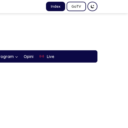
Index
GoTV
rogram
Opini
Live