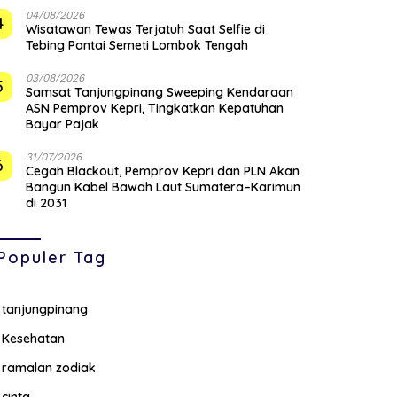
04/08/2026
4
Wisatawan Tewas Terjatuh Saat Selfie di
Tebing Pantai Semeti Lombok Tengah
03/08/2026
5
Samsat Tanjungpinang Sweeping Kendaraan
ASN Pemprov Kepri, Tingkatkan Kepatuhan
Bayar Pajak
31/07/2026
6
Cegah Blackout, Pemprov Kepri dan PLN Akan
Bangun Kabel Bawah Laut Sumatera–Karimun
di 2031
Populer Tag
tanjungpinang
Kesehatan
ramalan zodiak