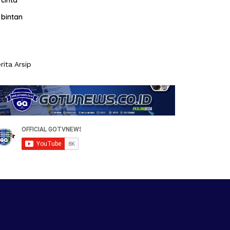
cinta
bintan
rita Arsip