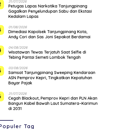
31/07/2026
2
Petugas Lapas Narkotika Tanjungpinang
Gagalkan Penyelundupan Sabu dan Ekstasi
Kedalam Lapas
01/08/2026
3
Dimediasi Kapolsek Tanjungpinang Kota,
Andy Cori dan Sas Joni Sepakat Berdamai
04/08/2026
4
Wisatawan Tewas Terjatuh Saat Selfie di
Tebing Pantai Semeti Lombok Tengah
03/08/2026
5
Samsat Tanjungpinang Sweeping Kendaraan
ASN Pemprov Kepri, Tingkatkan Kepatuhan
Bayar Pajak
31/07/2026
6
Cegah Blackout, Pemprov Kepri dan PLN Akan
Bangun Kabel Bawah Laut Sumatera–Karimun
di 2031
Populer Tag