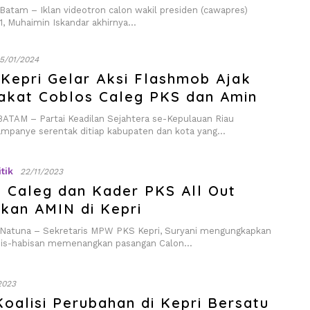
tam – Iklan videotron calon wakil presiden (cawapres)
1, Muhaimin Iskandar akhirnya…
15/01/2024
Kepri Gelar Aksi Flashmob Ajak
akat Coblos Caleg PKS dan Amin
AM – Partai Keadilan Sejahtera se-Kepulauan Riau
mpanye serentak ditiap kabupaten dan kota yang…
itik
22/11/2023
: Caleg dan Kader PKS All Out
kan AMIN di Kepri
atuna – Sekretaris MPW PKS Kepri, Suryani mengungkapkan
bis-habisan memenangkan pasangan Calon…
/2023
Koalisi Perubahan di Kepri Bersatu