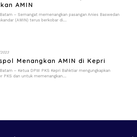
kan AMIN
atam – Semangat memenangkan pasangan Anies Baswedan
skandar (AMIN) terus berkobar di…
/2023
spol Menangkan AMIN di Kepri
atam – Ketua DPW PKS Kepri Bahktiar mengungkapkan
der PKS dan untuk memenangkan…