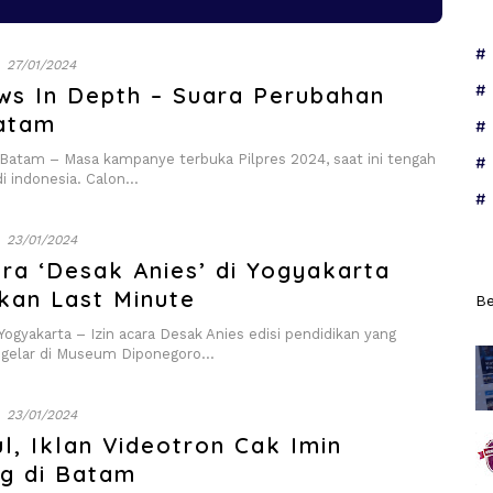
27/01/2024
ws In Depth – Suara Perubahan
atam
tam – Masa kampanye terbuka Pilpres 2024, saat ini tengah
di indonesia. Calon…
23/01/2024
ara ‘Desak Anies’ di Yogyakarta
kan Last Minute
Be
gyakarta – Izin acara Desak Anies edisi pendidikan yang
igelar di Museum Diponegoro…
23/01/2024
l, Iklan Videotron Cak Imin
ng di Batam