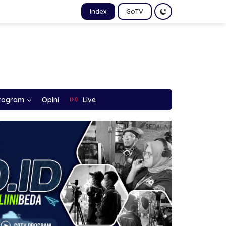
Index
GoTV
rogram
Opini
Live