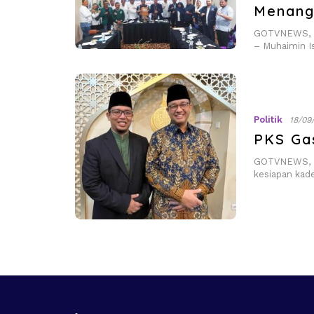
Menang
GOTVNEWS, B
– Muhaimin I
Politik
18/09
PKS Ga
GOTVNEWS, B
kesiapan ka