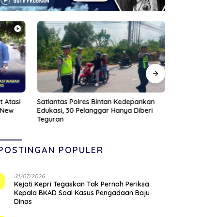
 Atasi
Satlantas Polres Bintan Kedepankan
Viral Pasien
 New
Edukasi, 30 Pelanggar Hanya Diberi
Dihujat Nak
Teguran
POSTINGAN POPULER
31/07/2026
1
Kejati Kepri Tegaskan Tak Pernah Periksa
Kepala BKAD Soal Kasus Pengadaan Baju
Dinas