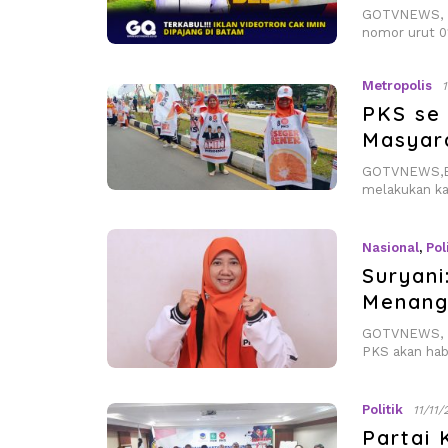
GOTVNEWS, Ba
nomor urut 0
Metropolis
PKS se 
Masyar
GOTVNEWS,BAT
melakukan ka
Nasional
,
Pol
Suryani
Menang
GOTVNEWS, N
PKS akan ha
Politik
11/11
Partai 