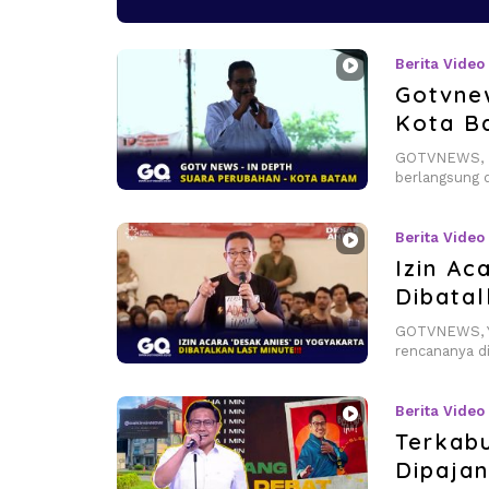
Berita Video
Gotvne
Kota B
GOTVNEWS, Ba
berlangsung 
Berita Video
Izin Ac
Dibatal
GOTVNEWS, Yo
rencananya d
Berita Video
Terkabu
Dipaja