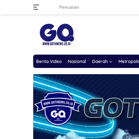
Langsung
ke
konten
Berita Video
Nasional
Daerah
Metropoli