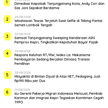
1
Dimediasi Kapolsek Tanjungpinang Kota, Andy Cori dan
Sas Joni Sepakat Berdamai
04/08/2026
2
Wisatawan Tewas Terjatuh Saat Selfie di Tebing Pantai
Semeti Lombok Tengah
03/08/2026
3
Samsat Tanjungpinang Sweeping Kendaraan ASN
Pemprov Kepri, Tingkatkan Kepatuhan Bayar Pajak
04/08/2026
4
‎Respons Keluhan RT/RW, Wako Lis: Mekanisme
Pembayaran Sedang Berjalan Dimasa Transisi
Pemilihan
03/08/2026
5
Minyakita di Bintan Dijual di Atas HET, Pedagang Jual
Rp195 Ribu per Dus
01/08/2026
6
Isu Gerenti Pekerja Migran Indonesia Mencuat, Pemkab
Karimun dan Imigrasi Kepri Tegaskan Komitmen Cegah
TPPO