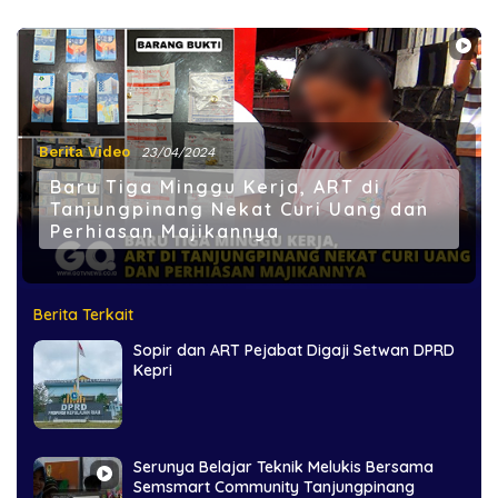
Berita Video
23/04/2024
Baru Tiga Minggu Kerja, ART di
Tanjungpinang Nekat Curi Uang dan
Perhiasan Majikannya
Berita Terkait
Sopir dan ART Pejabat Digaji Setwan DPRD
Kepri
Serunya Belajar Teknik Melukis Bersama
Semsmart Community Tanjungpinang