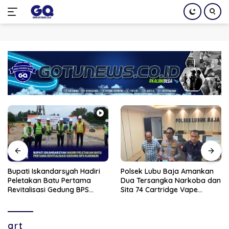
Langsung
ke
konten
Bupati Iskandarsyah Hadiri
Polsek Lubu Baja Amankan
Peletakan Batu Pertama
Dua Tersangka Narkoba dan
Revitalisasi Gedung BPS
Sita 74 Cartridge Vape
Karimun
Mengandung Etomidate
art