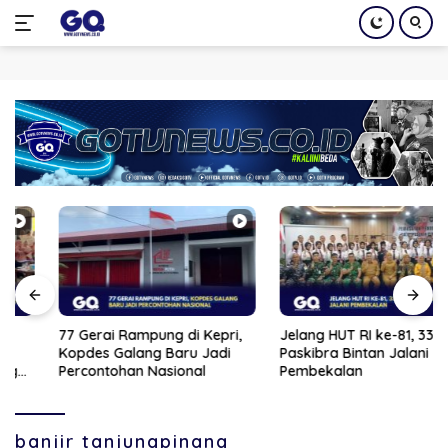
Langsung
ke
konten
77 Gerai Rampung di Kepri,
Jelang HUT RI ke-81, 33 Calon
Kopdes Galang Baru Jadi
Paskibra Bintan Jalani
Percontohan Nasional
Pembekalan
banjir tanjungpinang