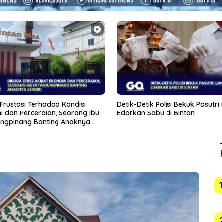
tik Polisi Bekuk Pasutri Lansia
Bupati Iskandarsyah Hadiri Pel
 Sabu di Bintan
Batu Pertama Revitalisasi Ged
Karimun