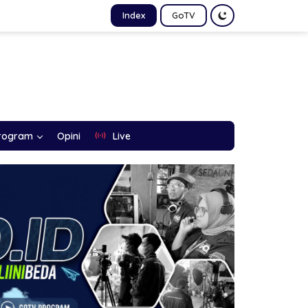
Index
GoTV
rogram
Opini
Live