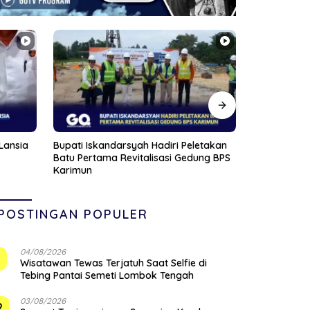
etakan
Polsek Lubu Baja Amankan Dua
Sambut HUT 
ung BPS
Tersangka Narkoba dan Sita 74
Bersih-Bers
Cartridge Vape Mengandung
di Jalan Jal
Etomidate
Tanjungpin
POSTINGAN POPULER
04/08/2026
1
Wisatawan Tewas Terjatuh Saat Selfie di
Tebing Pantai Semeti Lombok Tengah
03/08/2026
2