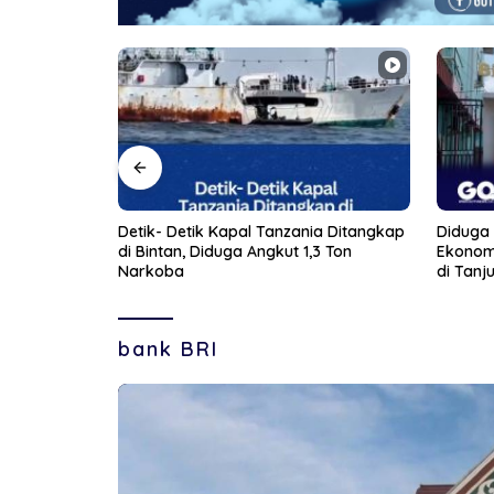
ia Ditangkap
Diduga Frustasi Terhadap Kondisi
Detik-De
3 Ton
Ekonomi dan Perceraian, Seorang Ibu
Edarkan
di Tanjungpinang Banting Anaknya
Sendiri
bank BRI