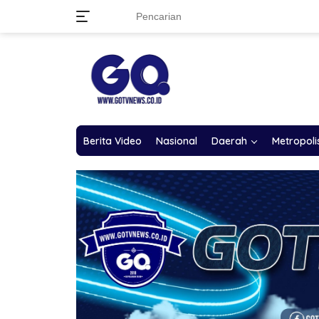
Langsung
ke
konten
Berita Video
Nasional
Daerah
Metropoli