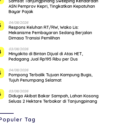
Samsat Tanjungpinang Sweeping Kendaraan
ASN Pemprov Kepri, Tingkatkan Kepatuhan
Bayar Pajak
04/08/2026
3
‎Respons Keluhan RT/RW, Wako Lis:
Mekanisme Pembayaran Sedang Berjalan
Dimasa Transisi Pemilihan
03/08/2026
4
Minyakita di Bintan Dijual di Atas HET,
Pedagang Jual Rp195 Ribu per Dus
04/08/2026
5
Pompong Terbalik Tujuan Kampung Bugis,
Tujuh Penumpang Selamat
03/08/2026
6
Diduga Akibat Bakar Sampah, Lahan Kosong
Seluas 2 Hektare Terbakar di Tanjungpinang
Populer Tag