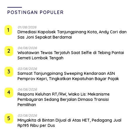
POSTINGAN POPULER
01/08/2026
1
Dimediasi Kapolsek Tanjungpinang Kota, Andy Cori dan
Sas Joni Sepakat Berdamai
04/08/2026
2
Wisatawan Tewas Terjatuh Saat Selfie di Tebing Pantai
Semeti Lombok Tengah
03/08/2026
3
Samsat Tanjungpinang Sweeping Kendaraan ASN
Pemprov Kepri, Tingkatkan Kepatuhan Bayar Pajak
04/08/2026
4
‎Respons Keluhan RT/RW, Wako Lis: Mekanisme
Pembayaran Sedang Berjalan Dimasa Transisi
Pemilihan
03/08/2026
5
Minyakita di Bintan Dijual di Atas HET, Pedagang Jual
Rp195 Ribu per Dus