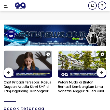
Langsung
ke
konten
Petani Muda di Bintan
Aksi Freestyle Viral,
Berhasil Kembangkan Lima
Pengendara Wanita di
Varietas Anggur di Seri Kuala
Pekanbaru Ditilang Polisi
Lobam
bcaok tetangga