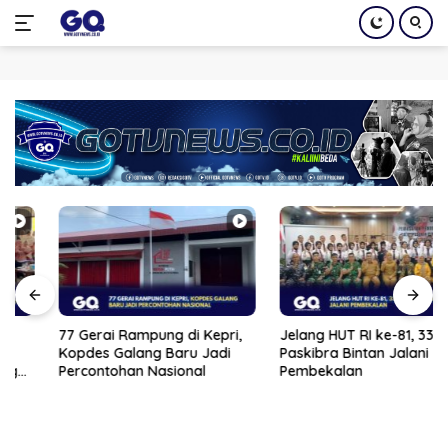
Langsung
ke
konten
77 Gerai Rampung di Kepri,
Jelang HUT RI ke-81, 33 Calon
Kopdes Galang Baru Jadi
Paskibra Bintan Jalani
Percontohan Nasional
Pembekalan