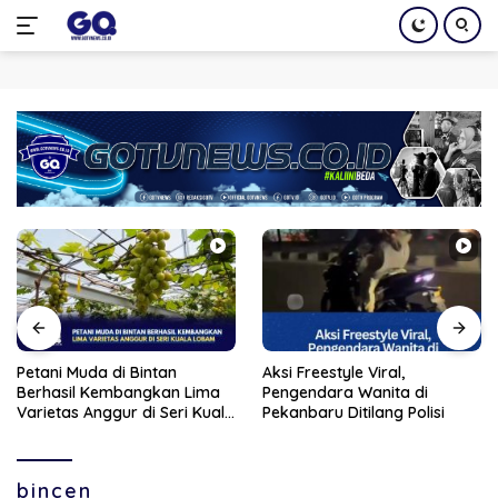
Langsung
ke
konten
Petani Muda di Bintan
Aksi Freestyle Viral,
Berhasil Kembangkan Lima
Pengendara Wanita di
Varietas Anggur di Seri Kuala
Pekanbaru Ditilang Polisi
Lobam
bincen