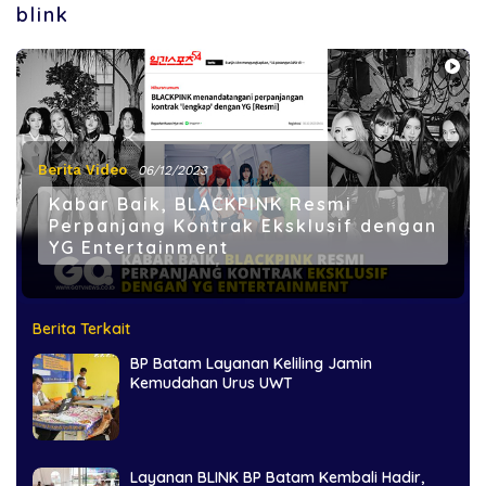
blink
Berita Video
06/12/2023
Kabar Baik, BLACKPINK Resmi
Perpanjang Kontrak Eksklusif dengan
YG Entertainment
Berita Terkait
BP Batam Layanan Keliling Jamin
Kemudahan Urus UWT
Layanan BLINK BP Batam Kembali Hadir,