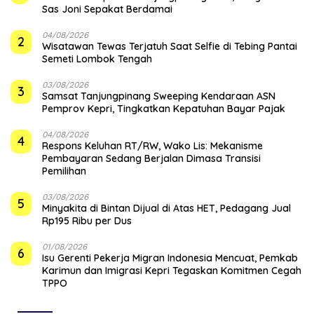
Sas Joni Sepakat Berdamai
04/08/2026
2
Wisatawan Tewas Terjatuh Saat Selfie di Tebing Pantai
Semeti Lombok Tengah
03/08/2026
3
Samsat Tanjungpinang Sweeping Kendaraan ASN
Pemprov Kepri, Tingkatkan Kepatuhan Bayar Pajak
04/08/2026
4
‎Respons Keluhan RT/RW, Wako Lis: Mekanisme
Pembayaran Sedang Berjalan Dimasa Transisi
Pemilihan
03/08/2026
5
Minyakita di Bintan Dijual di Atas HET, Pedagang Jual
Rp195 Ribu per Dus
01/08/2026
6
Isu Gerenti Pekerja Migran Indonesia Mencuat, Pemkab
Karimun dan Imigrasi Kepri Tegaskan Komitmen Cegah
TPPO