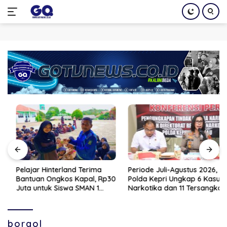
Langsung
ke
konten
Pelajar Hinterland Terima
Periode Juli-Agustus 2026,
Bantuan Ongkos Kapal, Rp30
Polda Kepri Ungkap 6 Kasus
Juta untuk Siswa SMAN 1
Narkotika dan 11 Tersangka
Moro
Diamankan
borgol