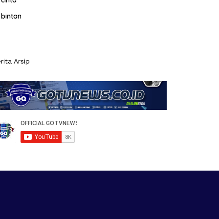
cinta
bintan
rita Arsip