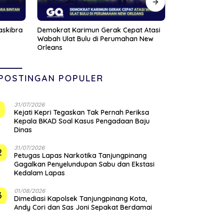
 Atasi
Satlantas Polres Bintan Kedepankan
Viral Pasien
 New
Edukasi, 30 Pelanggar Hanya Diberi
Dihujat Nak
Teguran
POSTINGAN POPULER
31/07/2026
1
Kejati Kepri Tegaskan Tak Pernah Periksa
Kepala BKAD Soal Kasus Pengadaan Baju
Dinas
31/07/2026
2
Petugas Lapas Narkotika Tanjungpinang
Gagalkan Penyelundupan Sabu dan Ekstasi
Kedalam Lapas
01/08/2026
3
Dimediasi Kapolsek Tanjungpinang Kota,
Andy Cori dan Sas Joni Sepakat Berdamai