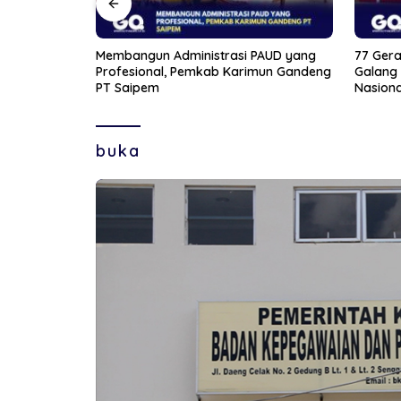
PAUD yang
77 Gerai Rampung di Kepri, Kopdes
Jelang 
mun Gandeng
Galang Baru Jadi Percontohan
Bintan 
Nasional
buka