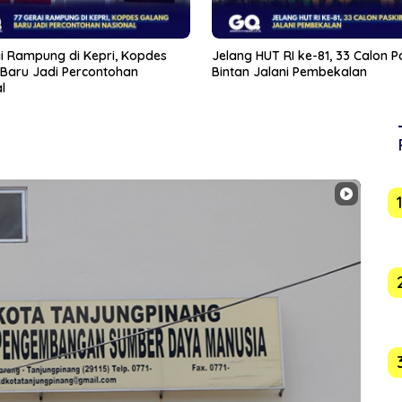
HUT RI ke-81, 33 Calon Paskibra
Demokrat Karimun Gerak Cepat
Jalani Pembekalan
Wabah Ulat Bulu di Perumahan
Orleans