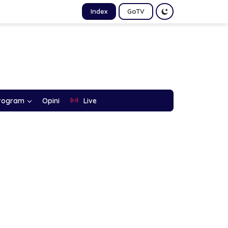
Index
GoTV
rogram
Opini
Live