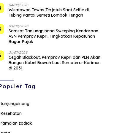
04/08/2026
4
Wisatawan Tewas Terjatuh Saat Selfie di
Tebing Pantai Semeti Lombok Tengah
03/08/2026
5
Samsat Tanjungpinang Sweeping Kendaraan
ASN Pemprov Kepri, Tingkatkan Kepatuhan
Bayar Pajak
31/07/2026
6
Cegah Blackout, Pemprov Kepri dan PLN Akan
Bangun Kabel Bawah Laut Sumatera–Karimun
di 2031
Populer Tag
tanjungpinang
Kesehatan
ramalan zodiak