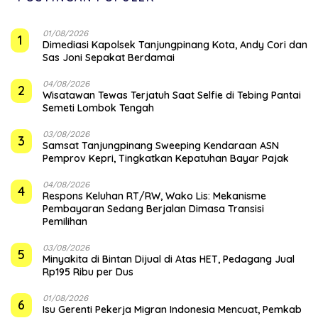
01/08/2026
1
Dimediasi Kapolsek Tanjungpinang Kota, Andy Cori dan
Sas Joni Sepakat Berdamai
04/08/2026
2
Wisatawan Tewas Terjatuh Saat Selfie di Tebing Pantai
Semeti Lombok Tengah
03/08/2026
3
Samsat Tanjungpinang Sweeping Kendaraan ASN
Pemprov Kepri, Tingkatkan Kepatuhan Bayar Pajak
04/08/2026
4
‎Respons Keluhan RT/RW, Wako Lis: Mekanisme
Pembayaran Sedang Berjalan Dimasa Transisi
Pemilihan
03/08/2026
5
Minyakita di Bintan Dijual di Atas HET, Pedagang Jual
Rp195 Ribu per Dus
01/08/2026
6
Isu Gerenti Pekerja Migran Indonesia Mencuat, Pemkab