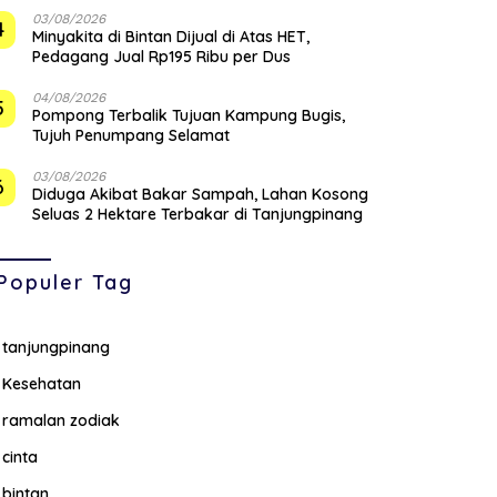
03/08/2026
4
Minyakita di Bintan Dijual di Atas HET,
Pedagang Jual Rp195 Ribu per Dus
04/08/2026
5
Pompong Terbalik Tujuan Kampung Bugis,
Tujuh Penumpang Selamat
03/08/2026
6
Diduga Akibat Bakar Sampah, Lahan Kosong
Seluas 2 Hektare Terbakar di Tanjungpinang
Populer Tag
tanjungpinang
Kesehatan
ramalan zodiak
cinta
bintan