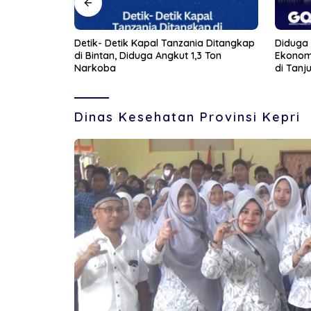
ia Ditangkap
Diduga Frustasi Terhadap Kondisi
Detik-De
3 Ton
Ekonomi dan Perceraian, Seorang Ibu
Edarkan
di Tanjungpinang Banting Anaknya
Sendiri
Dinas Kesehatan Provinsi Kepri