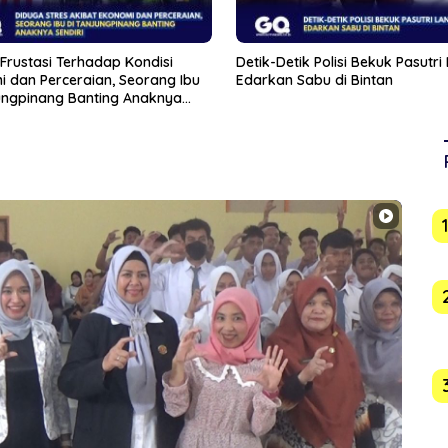
tik Polisi Bekuk Pasutri Lansia
Bupati Iskandarsyah Hadiri Pel
 Sabu di Bintan
Batu Pertama Revitalisasi Ged
Karimun