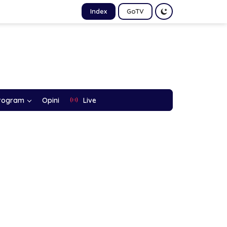
Index
GoTV
rogram
Opini
Live