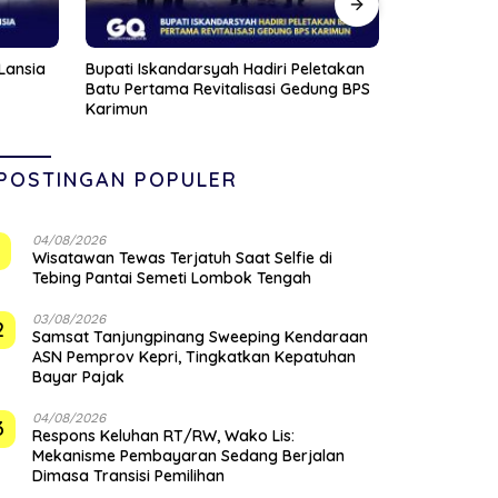
etakan
Polsek Lubu Baja Amankan Dua
Sambut HUT 
ung BPS
Tersangka Narkoba dan Sita 74
Bersih-Bers
Cartridge Vape Mengandung
di Jalan Jal
Etomidate
Tanjungpin
POSTINGAN POPULER
04/08/2026
1
Wisatawan Tewas Terjatuh Saat Selfie di
Tebing Pantai Semeti Lombok Tengah
03/08/2026
2
Samsat Tanjungpinang Sweeping Kendaraan
ASN Pemprov Kepri, Tingkatkan Kepatuhan
Bayar Pajak
04/08/2026
3
‎Respons Keluhan RT/RW, Wako Lis:
Mekanisme Pembayaran Sedang Berjalan
Dimasa Transisi Pemilihan