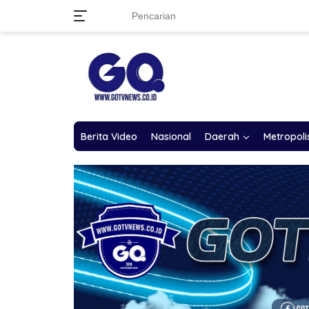
Langsung
ke
konten
Berita Video
Nasional
Daerah
Metropoli