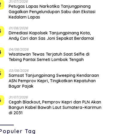
31/07/2026
2
Petugas Lapas Narkotika Tanjungpinang
Gagalkan Penyelundupan Sabu dan Ekstasi
Kedalam Lapas
01/08/2026
3
Dimediasi Kapolsek Tanjungpinang Kota,
Andy Cori dan Sas Joni Sepakat Berdamai
04/08/2026
4
Wisatawan Tewas Terjatuh Saat Selfie di
Tebing Pantai Semeti Lombok Tengah
03/08/2026
5
Samsat Tanjungpinang Sweeping Kendaraan
ASN Pemprov Kepri, Tingkatkan Kepatuhan
Bayar Pajak
31/07/2026
6
Cegah Blackout, Pemprov Kepri dan PLN Akan
Bangun Kabel Bawah Laut Sumatera–Karimun
di 2031
Populer Tag