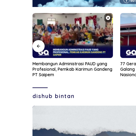
PAUD yang
77 Gerai Rampung di Kepri, Kopdes
Jelang 
mun Gandeng
Galang Baru Jadi Percontohan
Bintan 
Nasional
dishub bintan