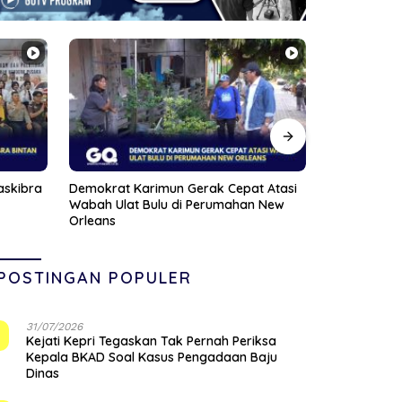
 Atasi
Satlantas Polres Bintan Kedepankan
Viral Pasien
 New
Edukasi, 30 Pelanggar Hanya Diberi
Dihujat Nak
Teguran
POSTINGAN POPULER
31/07/2026
1
Kejati Kepri Tegaskan Tak Pernah Periksa
Kepala BKAD Soal Kasus Pengadaan Baju
Dinas