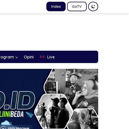
Index
GoTV
rogram
Opini
Live