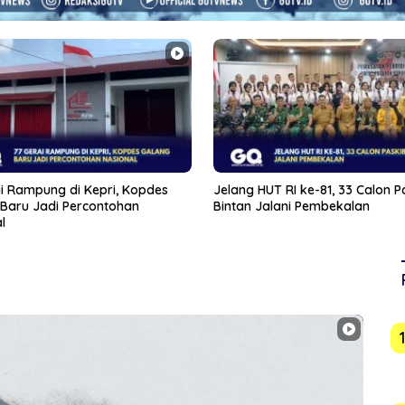
HUT RI ke-81, 33 Calon Paskibra
Demokrat Karimun Gerak Cepat
Jalani Pembekalan
Wabah Ulat Bulu di Perumahan
Orleans