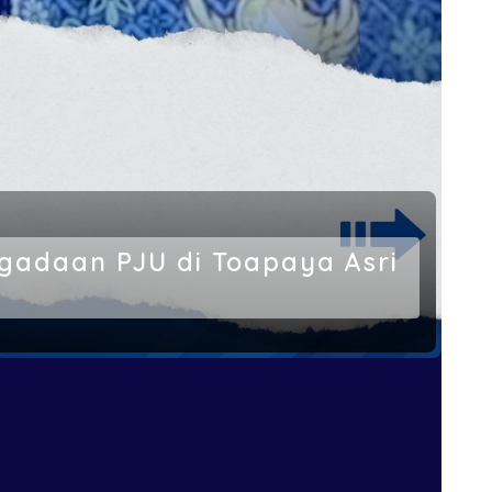
ngadaan PJU di Toapaya Asri