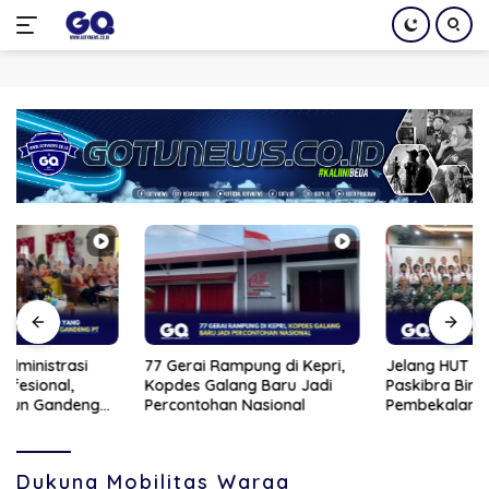
Langsung
ke
konten
77 Gerai Rampung di Kepri,
Jelang HUT RI ke-81, 33 Calon
Kopdes Galang Baru Jadi
Paskibra Bintan Jalani
Percontohan Nasional
Pembekalan
Dukung Mobilitas Warga