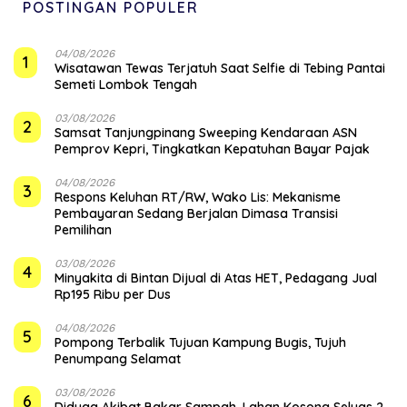
POSTINGAN POPULER
04/08/2026
1
Wisatawan Tewas Terjatuh Saat Selfie di Tebing Pantai
Semeti Lombok Tengah
03/08/2026
2
Samsat Tanjungpinang Sweeping Kendaraan ASN
Pemprov Kepri, Tingkatkan Kepatuhan Bayar Pajak
04/08/2026
3
‎Respons Keluhan RT/RW, Wako Lis: Mekanisme
Pembayaran Sedang Berjalan Dimasa Transisi
Pemilihan
03/08/2026
4
Minyakita di Bintan Dijual di Atas HET, Pedagang Jual
Rp195 Ribu per Dus
04/08/2026
5
Pompong Terbalik Tujuan Kampung Bugis, Tujuh
Penumpang Selamat
03/08/2026
6