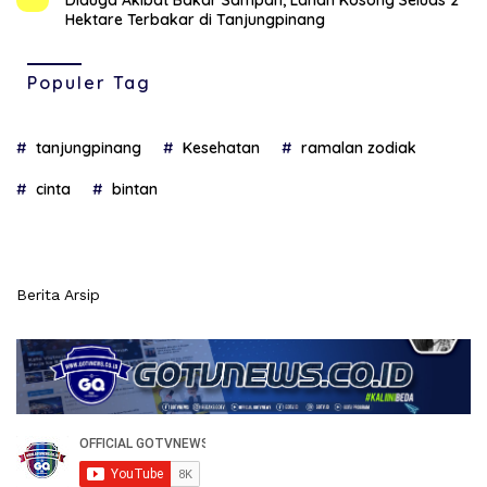
Diduga Akibat Bakar Sampah, Lahan Kosong Seluas 2
Hektare Terbakar di Tanjungpinang
Populer Tag
tanjungpinang
Kesehatan
ramalan zodiak
cinta
bintan
Berita Arsip