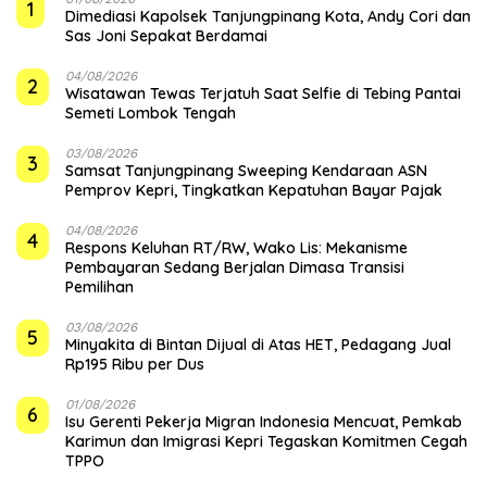
1
Dimediasi Kapolsek Tanjungpinang Kota, Andy Cori dan
Sas Joni Sepakat Berdamai
04/08/2026
2
Wisatawan Tewas Terjatuh Saat Selfie di Tebing Pantai
Semeti Lombok Tengah
03/08/2026
3
Samsat Tanjungpinang Sweeping Kendaraan ASN
Pemprov Kepri, Tingkatkan Kepatuhan Bayar Pajak
04/08/2026
4
‎Respons Keluhan RT/RW, Wako Lis: Mekanisme
Pembayaran Sedang Berjalan Dimasa Transisi
Pemilihan
03/08/2026
5
Minyakita di Bintan Dijual di Atas HET, Pedagang Jual
Rp195 Ribu per Dus
01/08/2026
6
Isu Gerenti Pekerja Migran Indonesia Mencuat, Pemkab
Karimun dan Imigrasi Kepri Tegaskan Komitmen Cegah
TPPO