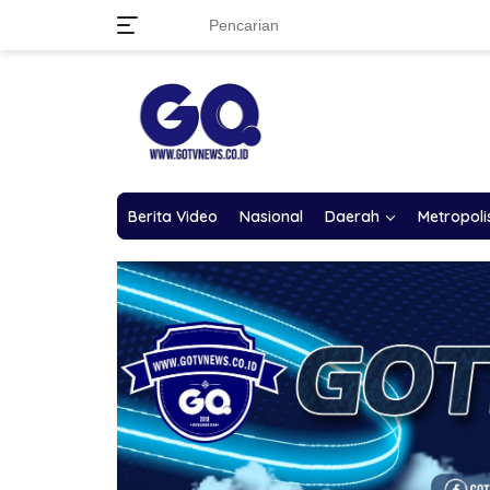
Langsung
ke
konten
Berita Video
Nasional
Daerah
Metropoli