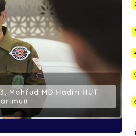
3, Mahfud MD Hadiri HUT
Karimun