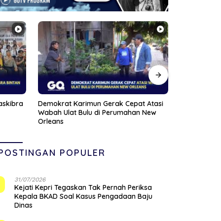
 Atasi
Satlantas Polres Bintan Kedepankan
Viral Pasien
 New
Edukasi, 30 Pelanggar Hanya Diberi
Dihujat Nak
Teguran
POSTINGAN POPULER
31/07/2026
1
Kejati Kepri Tegaskan Tak Pernah Periksa
Kepala BKAD Soal Kasus Pengadaan Baju
Dinas