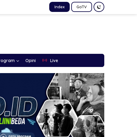
Index
GoTV
rogram
Opini
Live