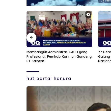
PAUD yang
77 Gerai Rampung di Kepri, Kopdes
Jelang 
mun Gandeng
Galang Baru Jadi Percontohan
Bintan 
Nasional
hut partai hanura