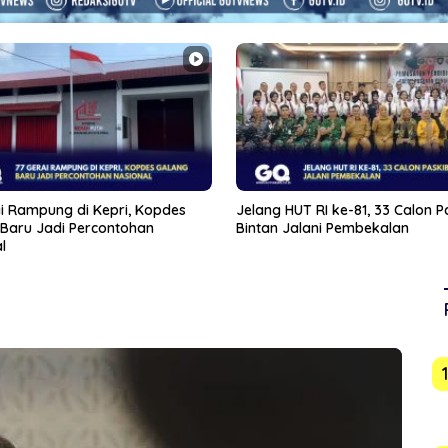
HUT RI ke-81, 33 Calon Paskibra
Demokrat Karimun Gerak Cepat
Jalani Pembekalan
Wabah Ulat Bulu di Perumahan
Orleans