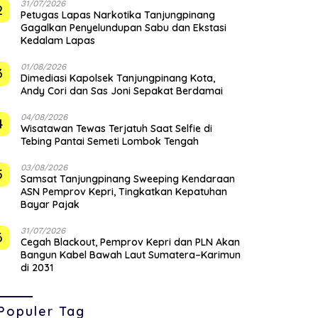
31/07/2026
2
Petugas Lapas Narkotika Tanjungpinang
Gagalkan Penyelundupan Sabu dan Ekstasi
Kedalam Lapas
01/08/2026
3
Dimediasi Kapolsek Tanjungpinang Kota,
Andy Cori dan Sas Joni Sepakat Berdamai
04/08/2026
4
Wisatawan Tewas Terjatuh Saat Selfie di
Tebing Pantai Semeti Lombok Tengah
03/08/2026
5
Samsat Tanjungpinang Sweeping Kendaraan
ASN Pemprov Kepri, Tingkatkan Kepatuhan
Bayar Pajak
31/07/2026
6
Cegah Blackout, Pemprov Kepri dan PLN Akan
Bangun Kabel Bawah Laut Sumatera–Karimun
di 2031
Populer Tag