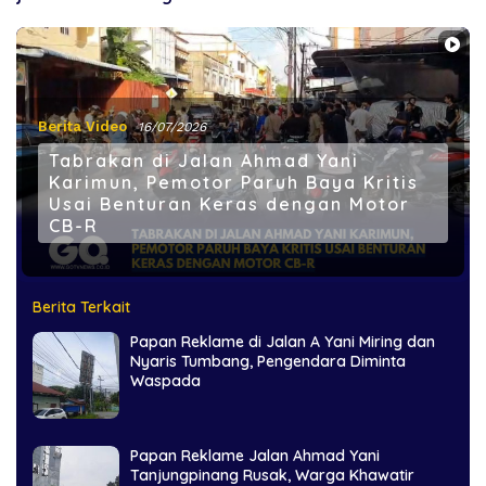
Berita Video
16/07/2026
Tabrakan di Jalan Ahmad Yani
Karimun, Pemotor Paruh Baya Kritis
Usai Benturan Keras dengan Motor
CB-R
Berita Terkait
Papan Reklame di Jalan A Yani Miring dan
Nyaris Tumbang, Pengendara Diminta
Waspada
Papan Reklame Jalan Ahmad Yani
Tanjungpinang Rusak, Warga Khawatir