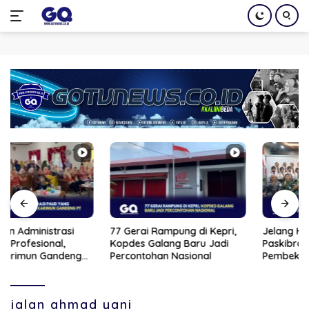
Langsung
ke
konten
77 Gerai Rampung di Kepri,
Jelang HUT RI ke-81, 33 Calon
Kopdes Galang Baru Jadi
Paskibra Bintan Jalani
Percontohan Nasional
Pembekalan
jalan ahmad yani