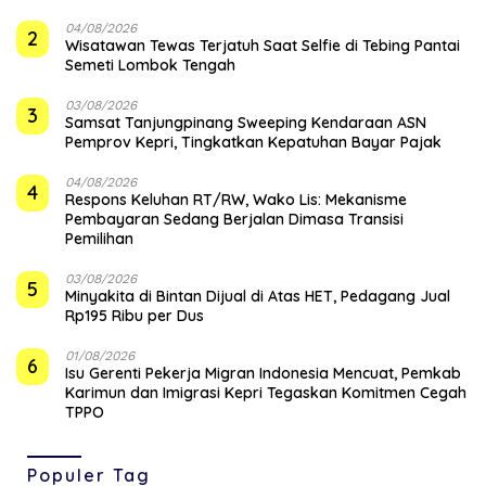
04/08/2026
2
Wisatawan Tewas Terjatuh Saat Selfie di Tebing Pantai
Semeti Lombok Tengah
03/08/2026
3
Samsat Tanjungpinang Sweeping Kendaraan ASN
Pemprov Kepri, Tingkatkan Kepatuhan Bayar Pajak
04/08/2026
4
‎Respons Keluhan RT/RW, Wako Lis: Mekanisme
Pembayaran Sedang Berjalan Dimasa Transisi
Pemilihan
03/08/2026
5
Minyakita di Bintan Dijual di Atas HET, Pedagang Jual
Rp195 Ribu per Dus
01/08/2026
6
Isu Gerenti Pekerja Migran Indonesia Mencuat, Pemkab
Karimun dan Imigrasi Kepri Tegaskan Komitmen Cegah
TPPO
Populer Tag