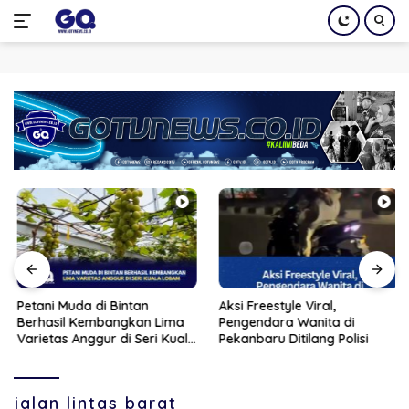
Langsung
ke
konten
Petani Muda di Bintan
Aksi Freestyle Viral,
Berhasil Kembangkan Lima
Pengendara Wanita di
Varietas Anggur di Seri Kuala
Pekanbaru Ditilang Polisi
Lobam
jalan lintas barat