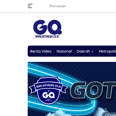
Langsung
ke
konten
Berita Video
Nasional
Daerah
Metropoli