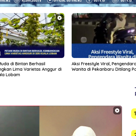
eestyle Viral, Pengendara
Usai Indomaret, Pemko Jajaki 
di Pekanbaru Ditilang Polisi
Masuk Tanjungpinang