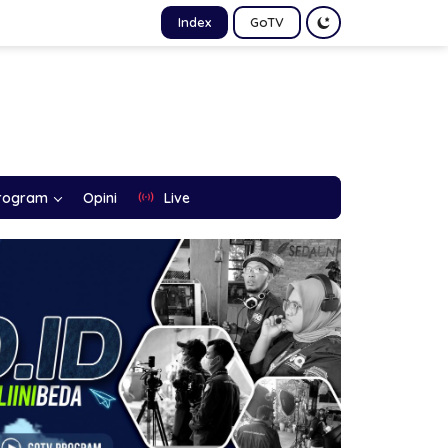
Index
GoTV
rogram
Opini
Live