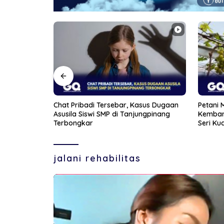
sus Dugaan
Petani Muda di Bintan Berhasil
Aksi Fr
ngpinang
Kembangkan Lima Varietas Anggur di
Wanita 
Seri Kuala Lobam
jalani rehabilitas