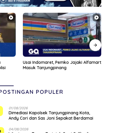
Alfamart
Anggota DPRD Kepri Januar Robert
Pompong Dil
Silalahi Reses Perdana di Markas
Ponton SBP,
Veteran Karimun
Siapkan San
POSTINGAN POPULER
01/08/2026
1
Dimediasi Kapolsek Tanjungpinang Kota,
Andy Cori dan Sas Joni Sepakat Berdamai
04/08/2026
2