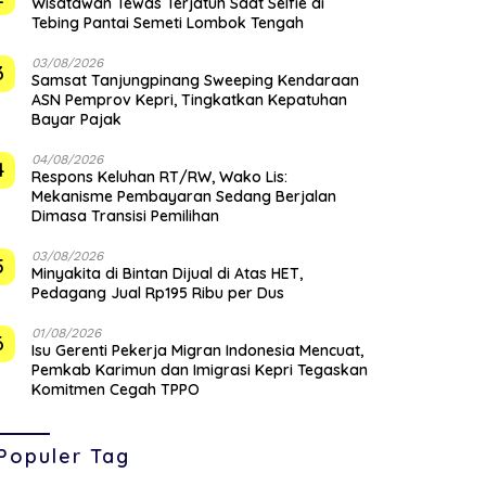
Wisatawan Tewas Terjatuh Saat Selfie di
Tebing Pantai Semeti Lombok Tengah
03/08/2026
3
Samsat Tanjungpinang Sweeping Kendaraan
ASN Pemprov Kepri, Tingkatkan Kepatuhan
Bayar Pajak
04/08/2026
4
‎Respons Keluhan RT/RW, Wako Lis:
Mekanisme Pembayaran Sedang Berjalan
Dimasa Transisi Pemilihan
03/08/2026
5
Minyakita di Bintan Dijual di Atas HET,
Pedagang Jual Rp195 Ribu per Dus
01/08/2026
6
Isu Gerenti Pekerja Migran Indonesia Mencuat,
Pemkab Karimun dan Imigrasi Kepri Tegaskan
Komitmen Cegah TPPO
Populer Tag