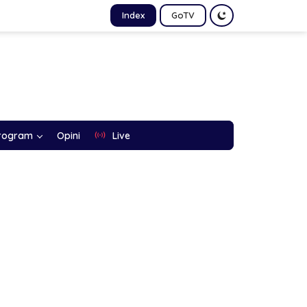
Index
GoTV
rogram
Opini
Live