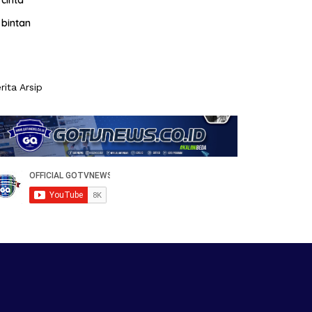
cinta
bintan
rita Arsip