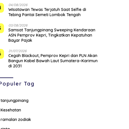
04/08/2026
4
Wisatawan Tewas Terjatuh Saat Selfie di
Tebing Pantai Semeti Lombok Tengah
03/08/2026
5
Samsat Tanjungpinang Sweeping Kendaraan
ASN Pemprov Kepri, Tingkatkan Kepatuhan
Bayar Pajak
31/07/2026
6
Cegah Blackout, Pemprov Kepri dan PLN Akan
Bangun Kabel Bawah Laut Sumatera–Karimun
di 2031
Populer Tag
tanjungpinang
Kesehatan
ramalan zodiak