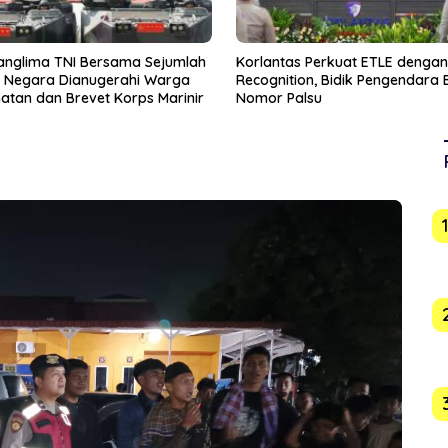
as Perkuat ETLE dengan Face
Ketum PSSI Erick Minta Timnas
tion, Bidik Pengendara Berpelat
Indonesia Bangkit Usai Kekalah
Palsu
Vietnam di Piala AFF 2026