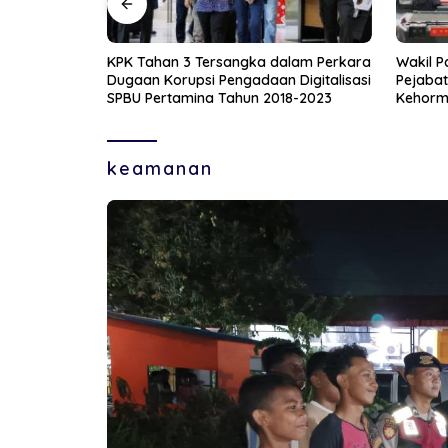
lam Perkara
Wakil Panglima TNI Bersama Sejumlah
Korlant
Digitalisasi
Pejabat Negara Dianugerahi Warga
Recogni
8-2023
Kehormatan dan Brevet Korps Marinir
Nomor 
keamanan