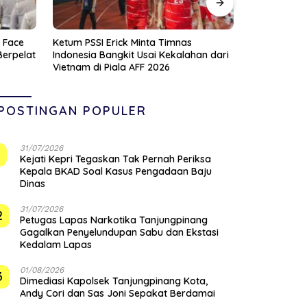
UMKM Tanjungpinang Diperkenalkan AI
Kontingen 
an dari
untuk Percepat Pengembangan Produk
Berangkat k
Lokal dan Disiapkan Masuk Pasar
Wabup Rock
Nasional
Baik Daerah
POSTINGAN POPULER
31/07/2026
1
Kejati Kepri Tegaskan Tak Pernah Periksa
Kepala BKAD Soal Kasus Pengadaan Baju
Dinas
31/07/2026
2
Petugas Lapas Narkotika Tanjungpinang
Gagalkan Penyelundupan Sabu dan Ekstasi
Kedalam Lapas
01/08/2026
3
Dimediasi Kapolsek Tanjungpinang Kota,
Andy Cori dan Sas Joni Sepakat Berdamai