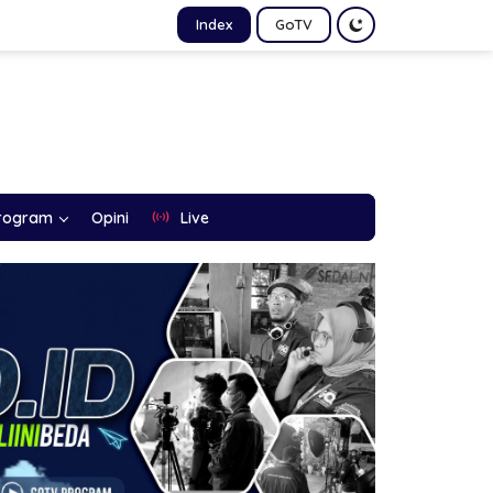
Index
GoTV
rogram
Opini
Live