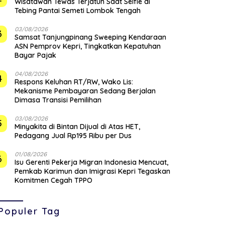
Wisatawan Tewas Terjatuh Saat Selfie di
Tebing Pantai Semeti Lombok Tengah
03/08/2026
3
Samsat Tanjungpinang Sweeping Kendaraan
ASN Pemprov Kepri, Tingkatkan Kepatuhan
Bayar Pajak
04/08/2026
4
‎Respons Keluhan RT/RW, Wako Lis:
Mekanisme Pembayaran Sedang Berjalan
Dimasa Transisi Pemilihan
03/08/2026
5
Minyakita di Bintan Dijual di Atas HET,
Pedagang Jual Rp195 Ribu per Dus
01/08/2026
6
Isu Gerenti Pekerja Migran Indonesia Mencuat,
Pemkab Karimun dan Imigrasi Kepri Tegaskan
Komitmen Cegah TPPO
Populer Tag