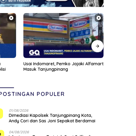
Alfamart
Anggota DPRD Kepri Januar Robert
Pompong Dil
Silalahi Reses Perdana di Markas
Ponton SBP,
Veteran Karimun
Siapkan San
POSTINGAN POPULER
01/08/2026
1
Dimediasi Kapolsek Tanjungpinang Kota,
Andy Cori dan Sas Joni Sepakat Berdamai
04/08/2026
2