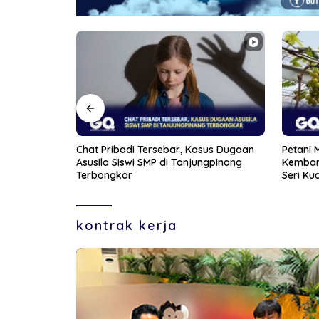
sus Dugaan
Petani Muda di Bintan Berhasil
Aksi Fr
ngpinang
Kembangkan Lima Varietas Anggur di
Wanita 
Seri Kuala Lobam
kontrak kerja