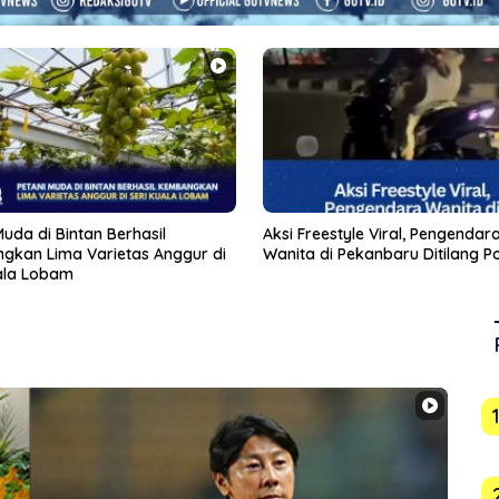
eestyle Viral, Pengendara
Usai Indomaret, Pemko Jajaki 
di Pekanbaru Ditilang Polisi
Masuk Tanjungpinang