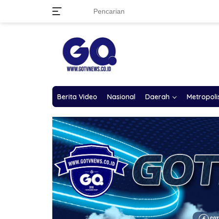
Langsung
ke
konten
Berita Video
Nasional
Daerah
Metropoli