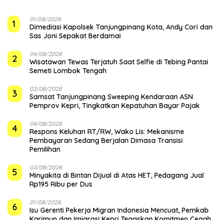
01/08/2026
1
Dimediasi Kapolsek Tanjungpinang Kota, Andy Cori dan
Sas Joni Sepakat Berdamai
04/08/2026
2
Wisatawan Tewas Terjatuh Saat Selfie di Tebing Pantai
Semeti Lombok Tengah
03/08/2026
3
Samsat Tanjungpinang Sweeping Kendaraan ASN
Pemprov Kepri, Tingkatkan Kepatuhan Bayar Pajak
04/08/2026
4
‎Respons Keluhan RT/RW, Wako Lis: Mekanisme
Pembayaran Sedang Berjalan Dimasa Transisi
Pemilihan
03/08/2026
5
Minyakita di Bintan Dijual di Atas HET, Pedagang Jual
Rp195 Ribu per Dus
01/08/2026
6
Isu Gerenti Pekerja Migran Indonesia Mencuat, Pemkab
Karimun dan Imigrasi Kepri Tegaskan Komitmen Cegah