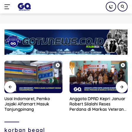
Langsung
ke
konten
Usai Indomaret, Pemko
Anggota DPRD Kepri Januar
Jajaki Alfamart Masuk
Robert Silalahi Reses
Tanjungpinang
Perdana di Markas Veteran
Karimun
korban begal