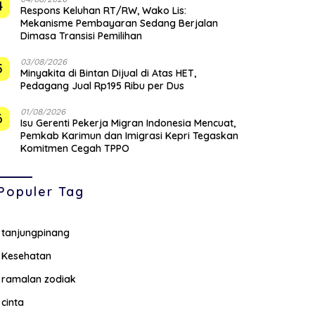
4
‎Respons Keluhan RT/RW, Wako Lis:
Mekanisme Pembayaran Sedang Berjalan
Dimasa Transisi Pemilihan
03/08/2026
5
Minyakita di Bintan Dijual di Atas HET,
Pedagang Jual Rp195 Ribu per Dus
01/08/2026
6
Isu Gerenti Pekerja Migran Indonesia Mencuat,
Pemkab Karimun dan Imigrasi Kepri Tegaskan
Komitmen Cegah TPPO
Populer Tag
tanjungpinang
Kesehatan
ramalan zodiak
cinta