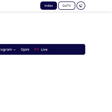
Index
GoTV
rogram
Opini
Live