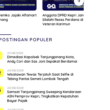
Alfamart
Anggota DPRD Kepri Januar Robert
Pompong Dil
Silalahi Reses Perdana di Markas
Ponton SBP,
Veteran Karimun
Siapkan San
POSTINGAN POPULER
01/08/2026
1
Dimediasi Kapolsek Tanjungpinang Kota,
Andy Cori dan Sas Joni Sepakat Berdamai
04/08/2026
2
Wisatawan Tewas Terjatuh Saat Selfie di
Tebing Pantai Semeti Lombok Tengah
03/08/2026
3
Samsat Tanjungpinang Sweeping Kendaraan
ASN Pemprov Kepri, Tingkatkan Kepatuhan
Bayar Pajak
04/08/2026