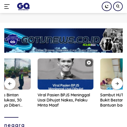
Langsung
ke
konten
Viral Pasien BPJS Meninggal
Sambut HUT ke-81 RI, Polsek
Usai Dihujat Nakes, Pelaku
Bukit Bestari Salurkan
Minta Maaf
Bantuan bagi Warga
Membutuhkan
negara