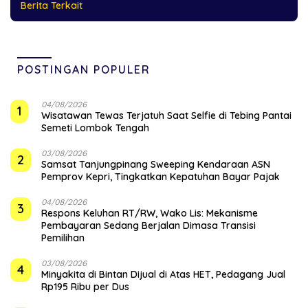
Berita Terkait
POSTINGAN POPULER
04/08/2026
1
Wisatawan Tewas Terjatuh Saat Selfie di Tebing Pantai
Semeti Lombok Tengah
03/08/2026
2
Samsat Tanjungpinang Sweeping Kendaraan ASN
Pemprov Kepri, Tingkatkan Kepatuhan Bayar Pajak
04/08/2026
3
‎Respons Keluhan RT/RW, Wako Lis: Mekanisme
Pembayaran Sedang Berjalan Dimasa Transisi
Pemilihan
03/08/2026
4
Minyakita di Bintan Dijual di Atas HET, Pedagang Jual
Rp195 Ribu per Dus