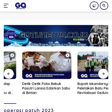
Langsung
ke
konten
Detik-Detik Polisi Bekuk
Bupati Iskandarsyah Hadiri
Pasutri Lansia Edarkan Sabu
Peletakan Batu Pertama
di Bintan
Revitalisasi Gedung BPS
Karimun
operasi patuh 2023