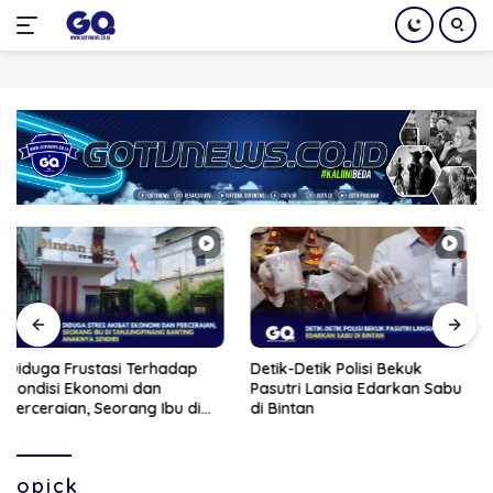
Langsung
ke
konten
Detik-Detik Polisi Bekuk
Bupati Iskandarsyah Hadiri
Pasutri Lansia Edarkan Sabu
Peletakan Batu Pertama
di Bintan
Revitalisasi Gedung BPS
Karimun
opick