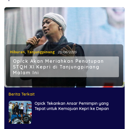
Hiburan
,
Tanjungpinang
25/06/2025
Opick Akan Meriahkan Penutupan
STQH XI Kepri di Tanjungpinang
Malam Ini
Berita Terkait
Opick Tekankan Ansar Pemimpin yang
Tepat untuk Kemajuan Kepri ke Depan