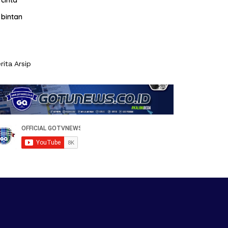
cinta
bintan
rita Arsip