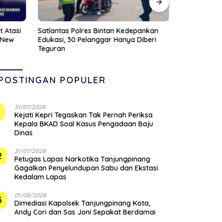
 Atasi
Satlantas Polres Bintan Kedepankan
Viral Pasien
 New
Edukasi, 30 Pelanggar Hanya Diberi
Dihujat Nak
Teguran
POSTINGAN POPULER
31/07/2026
1
Kejati Kepri Tegaskan Tak Pernah Periksa
Kepala BKAD Soal Kasus Pengadaan Baju
Dinas
31/07/2026
2
Petugas Lapas Narkotika Tanjungpinang
Gagalkan Penyelundupan Sabu dan Ekstasi
Kedalam Lapas
01/08/2026
3
Dimediasi Kapolsek Tanjungpinang Kota,
Andy Cori dan Sas Joni Sepakat Berdamai