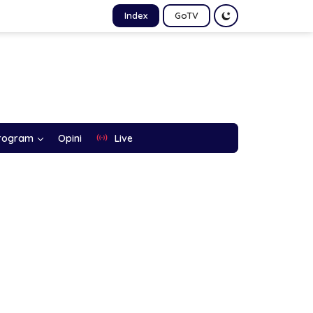
Index
GoTV
rogram
Opini
Live