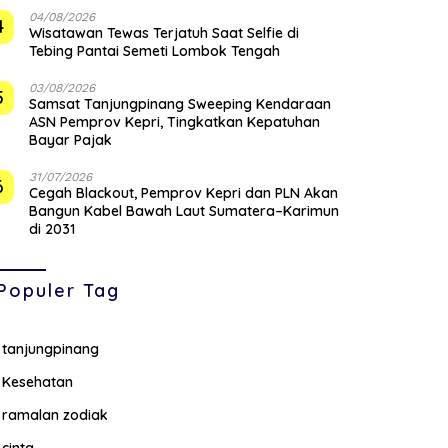
04/08/2026
4
Wisatawan Tewas Terjatuh Saat Selfie di
Tebing Pantai Semeti Lombok Tengah
03/08/2026
5
Samsat Tanjungpinang Sweeping Kendaraan
ASN Pemprov Kepri, Tingkatkan Kepatuhan
Bayar Pajak
31/07/2026
6
Cegah Blackout, Pemprov Kepri dan PLN Akan
Bangun Kabel Bawah Laut Sumatera–Karimun
di 2031
Populer Tag
tanjungpinang
Kesehatan
ramalan zodiak