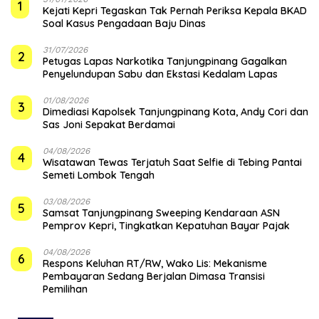
1
Kejati Kepri Tegaskan Tak Pernah Periksa Kepala BKAD
Soal Kasus Pengadaan Baju Dinas
31/07/2026
2
Petugas Lapas Narkotika Tanjungpinang Gagalkan
Penyelundupan Sabu dan Ekstasi Kedalam Lapas
01/08/2026
3
Dimediasi Kapolsek Tanjungpinang Kota, Andy Cori dan
Sas Joni Sepakat Berdamai
04/08/2026
4
Wisatawan Tewas Terjatuh Saat Selfie di Tebing Pantai
Semeti Lombok Tengah
03/08/2026
5
Samsat Tanjungpinang Sweeping Kendaraan ASN
Pemprov Kepri, Tingkatkan Kepatuhan Bayar Pajak
04/08/2026
6
‎Respons Keluhan RT/RW, Wako Lis: Mekanisme
Pembayaran Sedang Berjalan Dimasa Transisi
Pemilihan