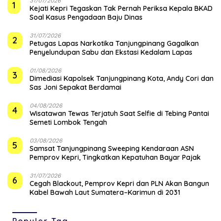
31/07/2026
1
Kejati Kepri Tegaskan Tak Pernah Periksa Kepala BKAD
Soal Kasus Pengadaan Baju Dinas
31/07/2026
2
Petugas Lapas Narkotika Tanjungpinang Gagalkan
Penyelundupan Sabu dan Ekstasi Kedalam Lapas
01/08/2026
3
Dimediasi Kapolsek Tanjungpinang Kota, Andy Cori dan
Sas Joni Sepakat Berdamai
04/08/2026
4
Wisatawan Tewas Terjatuh Saat Selfie di Tebing Pantai
Semeti Lombok Tengah
03/08/2026
5
Samsat Tanjungpinang Sweeping Kendaraan ASN
Pemprov Kepri, Tingkatkan Kepatuhan Bayar Pajak
31/07/2026
6
Cegah Blackout, Pemprov Kepri dan PLN Akan Bangun
Kabel Bawah Laut Sumatera–Karimun di 2031
Populer Tag