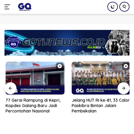
Langsung
ke
konten
77 Gerai Rampung di Kepri,
Jelang HUT RI ke-81, 33 Calon
Kopdes Galang Baru Jadi
Paskibra Bintan Jalani
Percontohan Nasional
Pembekalan