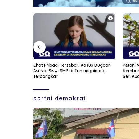
sus Dugaan
Petani Muda di Bintan Berhasil
Aksi Fr
ngpinang
Kembangkan Lima Varietas Anggur di
Wanita 
Seri Kuala Lobam
partai demokrat