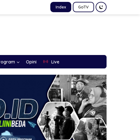
Index
GoTV
rogram
Opini
Live