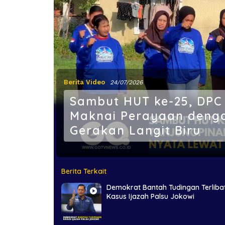
Berita Video
24/07/2026
Sambut HUT ke-25, DPC
Maknai Perayaan denga
Gerakan Langit Biru
Berita Terkait
Demokrat Bantah Tudingan Terliba
Kasus Ijazah Palsu Jokowi