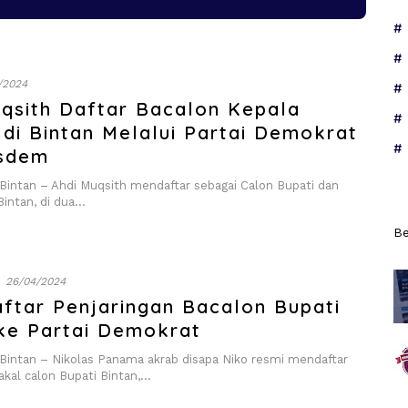
/2024
uqsith Daftar Bacalon Kepala
di Bintan Melalui Partai Demokrat
sdem
ntan – Ahdi Muqsith mendaftar sebagai Calon Bupati dan
Bintan, di dua…
Be
26/04/2024
ftar Penjaringan Bacalon Bupati
 ke Partai Demokrat
ntan – Nikolas Panama akrab disapa Niko resmi mendaftar
akal calon Bupati Bintan,…