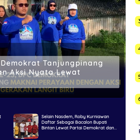
 Demokrat Tanjungpinang
n Aksi Nyata Lewat
t
Selain Nasdem, Roby Kurniawan
Daftar Sebagai Bacalon Bupati
Bintan Lewat Partai Demokrat dan
PDIP Bintan