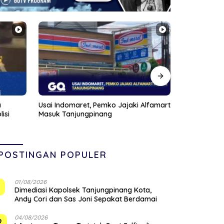
Alfamart
Anggota DPRD Kepri Januar Robert
Pompong Dil
Silalahi Reses Perdana di Markas
Ponton SBP,
Veteran Karimun
Siapkan San
POSTINGAN POPULER
01/08/2026
1
Dimediasi Kapolsek Tanjungpinang Kota,
Andy Cori dan Sas Joni Sepakat Berdamai
04/08/2026
2