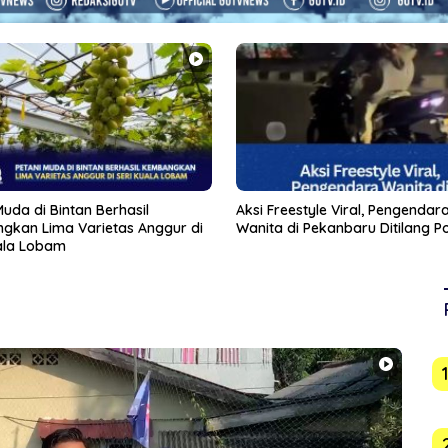
eestyle Viral, Pengendara
Usai Indomaret, Pemko Jajaki 
di Pekanbaru Ditilang Polisi
Masuk Tanjungpinang