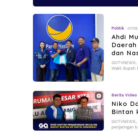
Politik
07/05
Ahdi M
Daerah 
dan Na
GOTVNEWS, Bi
Wakil Bupati 
Berita Video
Niko Da
Bintan
GOTVNEWS, Bi
penjaringan b