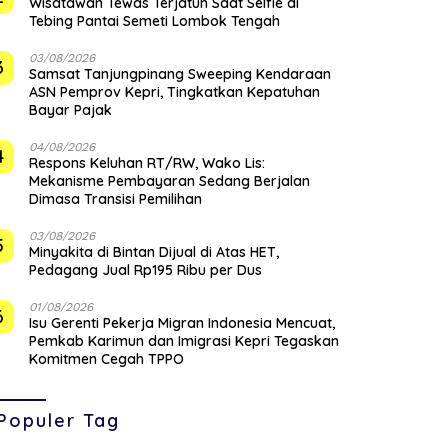
Wisatawan Tewas Terjatuh Saat Selfie di
Tebing Pantai Semeti Lombok Tengah
03/08/2026
3
Samsat Tanjungpinang Sweeping Kendaraan
ASN Pemprov Kepri, Tingkatkan Kepatuhan
Bayar Pajak
04/08/2026
4
‎Respons Keluhan RT/RW, Wako Lis:
Mekanisme Pembayaran Sedang Berjalan
Dimasa Transisi Pemilihan
03/08/2026
5
Minyakita di Bintan Dijual di Atas HET,
Pedagang Jual Rp195 Ribu per Dus
01/08/2026
6
Isu Gerenti Pekerja Migran Indonesia Mencuat,
Pemkab Karimun dan Imigrasi Kepri Tegaskan
Komitmen Cegah TPPO
Populer Tag