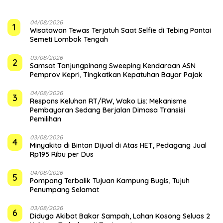
04/08/2026
1
Wisatawan Tewas Terjatuh Saat Selfie di Tebing Pantai
Semeti Lombok Tengah
03/08/2026
2
Samsat Tanjungpinang Sweeping Kendaraan ASN
Pemprov Kepri, Tingkatkan Kepatuhan Bayar Pajak
04/08/2026
3
‎Respons Keluhan RT/RW, Wako Lis: Mekanisme
Pembayaran Sedang Berjalan Dimasa Transisi
Pemilihan
03/08/2026
4
Minyakita di Bintan Dijual di Atas HET, Pedagang Jual
Rp195 Ribu per Dus
04/08/2026
5
Pompong Terbalik Tujuan Kampung Bugis, Tujuh
Penumpang Selamat
03/08/2026
6
Diduga Akibat Bakar Sampah, Lahan Kosong Seluas 2