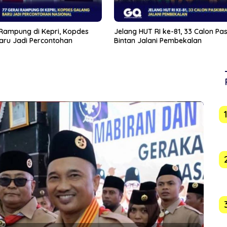
HUT RI ke-81, 33 Calon Paskibra
Demokrat Karimun Gerak Cepat
Jalani Pembekalan
Wabah Ulat Bulu di Perumahan
Orleans