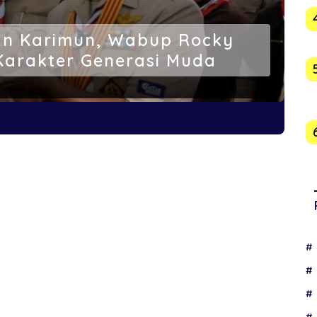
an Karimun, Wabup Rocky
Karakter Generasi Muda