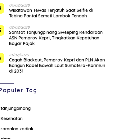
04/08/2026
4
Wisatawan Tewas Terjatuh Saat Selfie di
Tebing Pantai Semeti Lombok Tengah
03/08/2026
5
Samsat Tanjungpinang Sweeping Kendaraan
ASN Pemprov Kepri, Tingkatkan Kepatuhan
Bayar Pajak
31/07/2026
6
Cegah Blackout, Pemprov Kepri dan PLN Akan
Bangun Kabel Bawah Laut Sumatera–Karimun
di 2031
Populer Tag
tanjungpinang
Kesehatan
ramalan zodiak