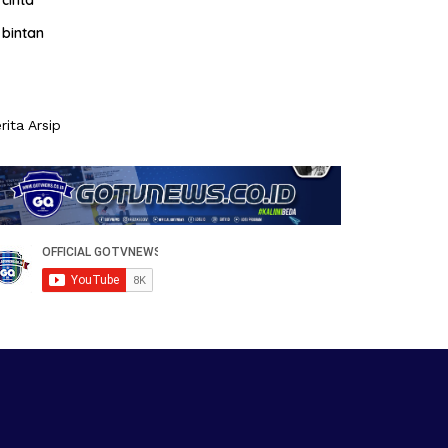
cinta
bintan
rita Arsip