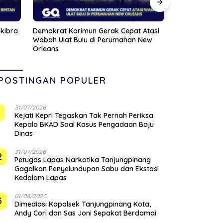
 Atasi
Satlantas Polres Bintan Kedepankan
Viral Pasien
 New
Edukasi, 30 Pelanggar Hanya Diberi
Dihujat Nak
Teguran
POSTINGAN POPULER
31/07/2026
1
Kejati Kepri Tegaskan Tak Pernah Periksa
Kepala BKAD Soal Kasus Pengadaan Baju
Dinas
31/07/2026
2
Petugas Lapas Narkotika Tanjungpinang
Gagalkan Penyelundupan Sabu dan Ekstasi
Kedalam Lapas
01/08/2026
3
Dimediasi Kapolsek Tanjungpinang Kota,
Andy Cori dan Sas Joni Sepakat Berdamai