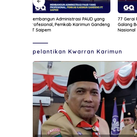
PAUD yang
77 Gerai Rampung di Kepri, Kopdes
Jelang 
mun Gandeng
Galang Baru Jadi Percontohan
Bintan 
Nasional
pelantikan Kwarran Karimun