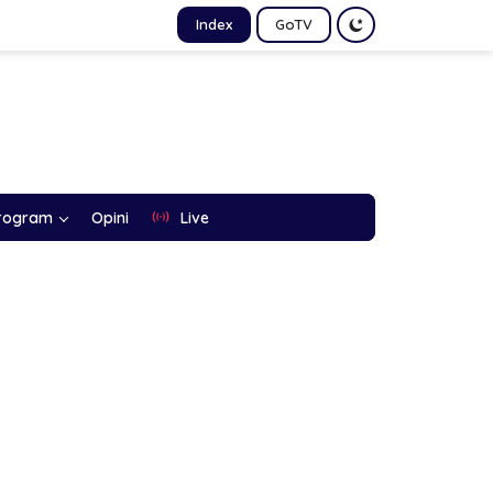
Index
GoTV
rogram
Opini
Live