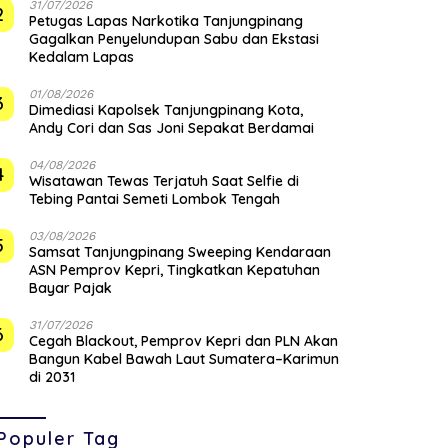
31/07/2026
2
Petugas Lapas Narkotika Tanjungpinang
Gagalkan Penyelundupan Sabu dan Ekstasi
Kedalam Lapas
01/08/2026
3
Dimediasi Kapolsek Tanjungpinang Kota,
Andy Cori dan Sas Joni Sepakat Berdamai
04/08/2026
4
Wisatawan Tewas Terjatuh Saat Selfie di
Tebing Pantai Semeti Lombok Tengah
03/08/2026
5
Samsat Tanjungpinang Sweeping Kendaraan
ASN Pemprov Kepri, Tingkatkan Kepatuhan
Bayar Pajak
31/07/2026
6
Cegah Blackout, Pemprov Kepri dan PLN Akan
Bangun Kabel Bawah Laut Sumatera–Karimun
di 2031
Populer Tag