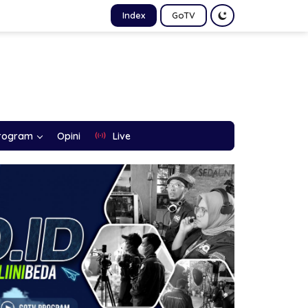
Index
GoTV
rogram
Opini
Live