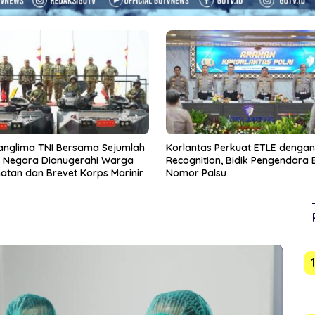
as Perkuat ETLE dengan Face
Ketum PSSI Erick Minta Timnas
tion, Bidik Pengendara Berpelat
Indonesia Bangkit Usai Kekalah
Palsu
Vietnam di Piala AFF 2026