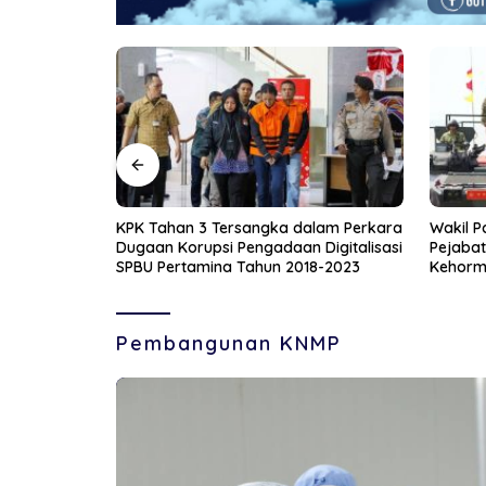
lam Perkara
Wakil Panglima TNI Bersama Sejumlah
Korlant
Digitalisasi
Pejabat Negara Dianugerahi Warga
Recogni
8-2023
Kehormatan dan Brevet Korps Marinir
Nomor 
Pembangunan KNMP