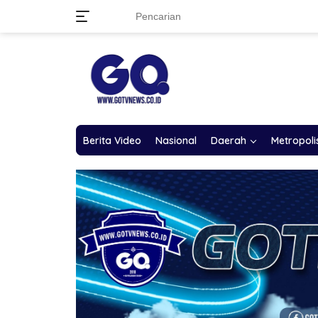
Langsung
ke
konten
Berita Video
Nasional
Daerah
Metropoli