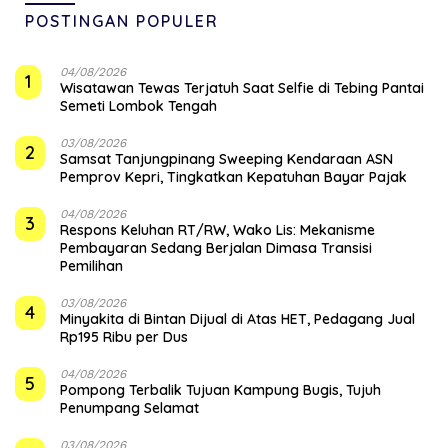
POSTINGAN POPULER
04/08/2026
1
Wisatawan Tewas Terjatuh Saat Selfie di Tebing Pantai
Semeti Lombok Tengah
03/08/2026
2
Samsat Tanjungpinang Sweeping Kendaraan ASN
Pemprov Kepri, Tingkatkan Kepatuhan Bayar Pajak
04/08/2026
3
‎Respons Keluhan RT/RW, Wako Lis: Mekanisme
Pembayaran Sedang Berjalan Dimasa Transisi
Pemilihan
03/08/2026
4
Minyakita di Bintan Dijual di Atas HET, Pedagang Jual
Rp195 Ribu per Dus
04/08/2026
5
Pompong Terbalik Tujuan Kampung Bugis, Tujuh
Penumpang Selamat
03/08/2026