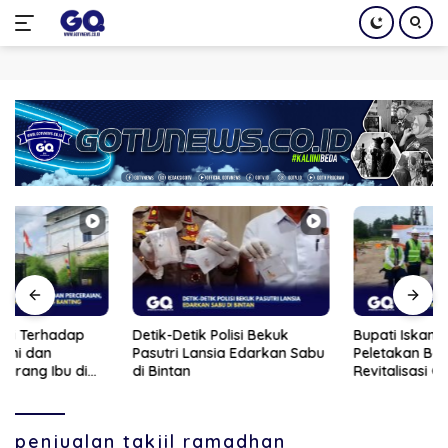
Langsung
ke
konten
Detik-Detik Polisi Bekuk
Bupati Iskandarsyah Hadiri
Pasutri Lansia Edarkan Sabu
Peletakan Batu Pertama
di Bintan
Revitalisasi Gedung BPS
Karimun
penjualan takjil ramadhan