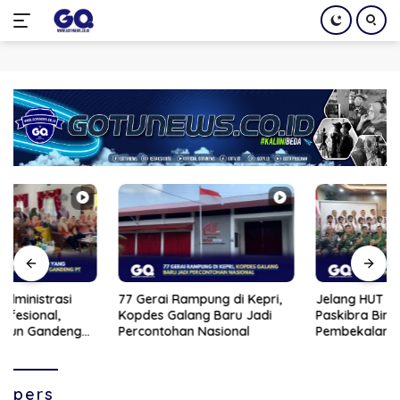
Langsung
ke
konten
77 Gerai Rampung di Kepri,
Jelang HUT RI ke-81, 33 Calon
Kopdes Galang Baru Jadi
Paskibra Bintan Jalani
Percontohan Nasional
Pembekalan
pers