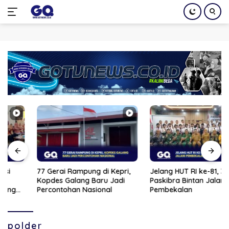
Langsung
ke
konten
77 Gerai Rampung di Kepri,
Jelang HUT RI ke-81, 33 Calon
Kopdes Galang Baru Jadi
Paskibra Bintan Jalani
Percontohan Nasional
Pembekalan
polder