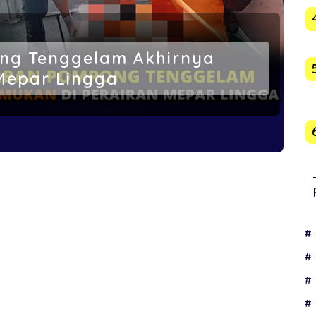
ng Tenggelam Akhirnya
Mepar Lingga