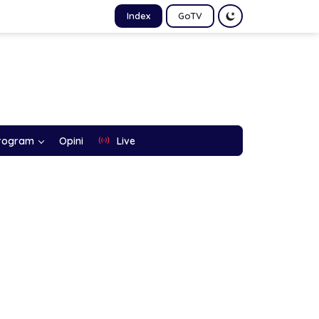
Index
GoTV
rogram
Opini
Live