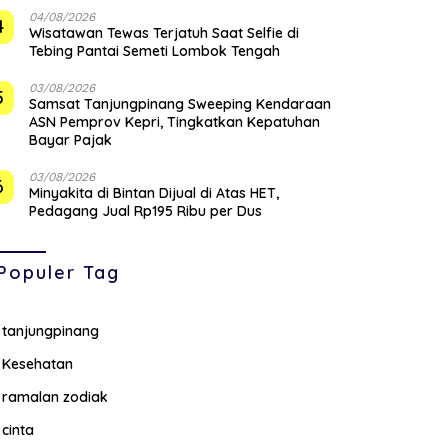
04/08/2026
4
Wisatawan Tewas Terjatuh Saat Selfie di
Tebing Pantai Semeti Lombok Tengah
03/08/2026
5
Samsat Tanjungpinang Sweeping Kendaraan
ASN Pemprov Kepri, Tingkatkan Kepatuhan
Bayar Pajak
03/08/2026
6
Minyakita di Bintan Dijual di Atas HET,
Pedagang Jual Rp195 Ribu per Dus
Populer Tag
tanjungpinang
Kesehatan
ramalan zodiak
cinta