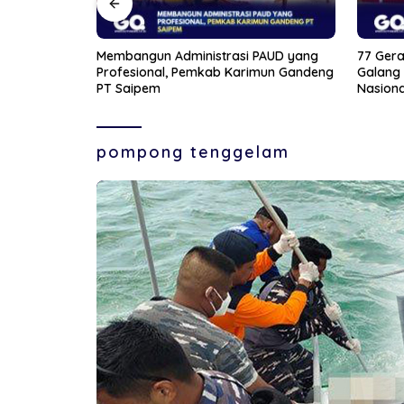
PAUD yang
77 Gerai Rampung di Kepri, Kopdes
Jelang 
mun Gandeng
Galang Baru Jadi Percontohan
Bintan 
Nasional
pompong tenggelam