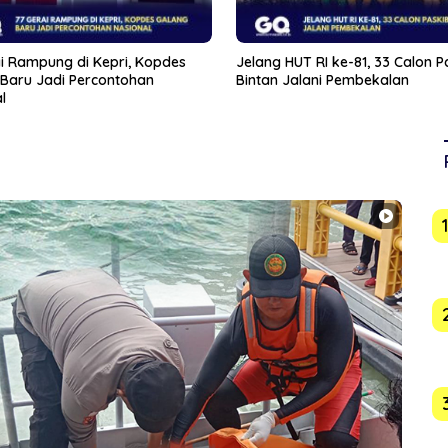
HUT RI ke-81, 33 Calon Paskibra
Demokrat Karimun Gerak Cepat
Jalani Pembekalan
Wabah Ulat Bulu di Perumahan
Orleans