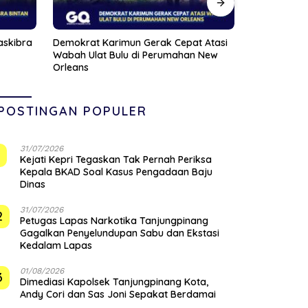
 Atasi
Satlantas Polres Bintan Kedepankan
Viral Pasien
 New
Edukasi, 30 Pelanggar Hanya Diberi
Dihujat Nak
Teguran
POSTINGAN POPULER
31/07/2026
1
Kejati Kepri Tegaskan Tak Pernah Periksa
Kepala BKAD Soal Kasus Pengadaan Baju
Dinas
31/07/2026
2
Petugas Lapas Narkotika Tanjungpinang
Gagalkan Penyelundupan Sabu dan Ekstasi
Kedalam Lapas
01/08/2026
3
Dimediasi Kapolsek Tanjungpinang Kota,
Andy Cori dan Sas Joni Sepakat Berdamai