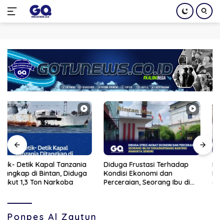
Langsung
ke
konten
Diduga Frustasi Terhadap
Detik-Detik Polisi Bekuk
Kondisi Ekonomi dan
Pasutri Lansia Edarkan Sabu
Perceraian, Seorang Ibu di
di Bintan
Tanjungpinang Banting
Anaknya Sendiri
Ponpes Al Zaytun