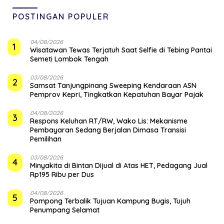
POSTINGAN POPULER
04/08/2026
1
Wisatawan Tewas Terjatuh Saat Selfie di Tebing Pantai
Semeti Lombok Tengah
03/08/2026
2
Samsat Tanjungpinang Sweeping Kendaraan ASN
Pemprov Kepri, Tingkatkan Kepatuhan Bayar Pajak
04/08/2026
3
‎Respons Keluhan RT/RW, Wako Lis: Mekanisme
Pembayaran Sedang Berjalan Dimasa Transisi
Pemilihan
03/08/2026
4
Minyakita di Bintan Dijual di Atas HET, Pedagang Jual
Rp195 Ribu per Dus
04/08/2026
5
Pompong Terbalik Tujuan Kampung Bugis, Tujuh
Penumpang Selamat