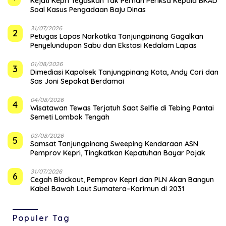
Kejati Kepri Tegaskan Tak Pernah Periksa Kepala BKAD
Soal Kasus Pengadaan Baju Dinas
31/07/2026
2
Petugas Lapas Narkotika Tanjungpinang Gagalkan
Penyelundupan Sabu dan Ekstasi Kedalam Lapas
01/08/2026
3
Dimediasi Kapolsek Tanjungpinang Kota, Andy Cori dan
Sas Joni Sepakat Berdamai
04/08/2026
4
Wisatawan Tewas Terjatuh Saat Selfie di Tebing Pantai
Semeti Lombok Tengah
03/08/2026
5
Samsat Tanjungpinang Sweeping Kendaraan ASN
Pemprov Kepri, Tingkatkan Kepatuhan Bayar Pajak
31/07/2026
6
Cegah Blackout, Pemprov Kepri dan PLN Akan Bangun
Kabel Bawah Laut Sumatera–Karimun di 2031
Populer Tag