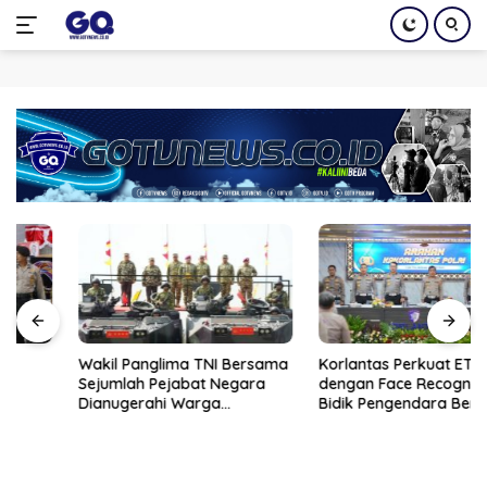
Langsung
ke
konten
Wakil Panglima TNI Bersama
Korlantas Perkuat ETLE
Sejumlah Pejabat Negara
dengan Face Recognition,
Dianugerahi Warga
Bidik Pengendara Berpelat
Kehormatan dan Brevet
Nomor Palsu
Korps Marinir