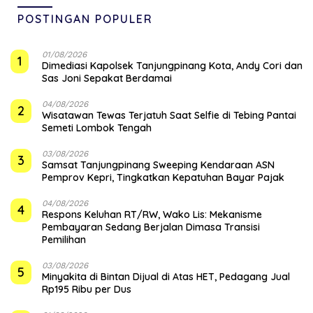
POSTINGAN POPULER
01/08/2026
1
Dimediasi Kapolsek Tanjungpinang Kota, Andy Cori dan
Sas Joni Sepakat Berdamai
04/08/2026
2
Wisatawan Tewas Terjatuh Saat Selfie di Tebing Pantai
Semeti Lombok Tengah
03/08/2026
3
Samsat Tanjungpinang Sweeping Kendaraan ASN
Pemprov Kepri, Tingkatkan Kepatuhan Bayar Pajak
04/08/2026
4
‎Respons Keluhan RT/RW, Wako Lis: Mekanisme
Pembayaran Sedang Berjalan Dimasa Transisi
Pemilihan
03/08/2026
5
Minyakita di Bintan Dijual di Atas HET, Pedagang Jual
Rp195 Ribu per Dus