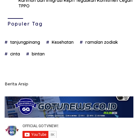
Karimun dan Imigrasi Kepri Tegaskan Komitmen Cegah
TPPO
Populer Tag
tanjungpinang
Kesehatan
ramalan zodiak
cinta
bintan
Berita Arsip