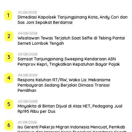
01/08/2026
1
Dimediasi Kapolsek Tanjungpinang Kota, Andy Cori dan
Sas Joni Sepakat Berdamai
04/08/2026
2
Wisatawan Tewas Terjatuh Saat Selfie di Tebing Pantai
Semeti Lombok Tengah
03/08/2026
3
Samsat Tanjungpinang Sweeping Kendaraan ASN
Pemprov Kepri, Tingkatkan Kepatuhan Bayar Pajak
04/08/2026
4
‎Respons Keluhan RT/RW, Wako Lis: Mekanisme
Pembayaran Sedang Berjalan Dimasa Transisi
Pemilihan
03/08/2026
5
Minyakita di Bintan Dijual di Atas HET, Pedagang Jual
Rp195 Ribu per Dus
01/08/2026
6
Isu Gerenti Pekerja Migran Indonesia Mencuat, Pemkab