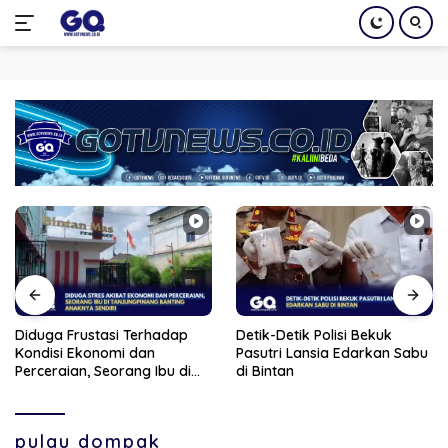
Langsung
ke
konten
Diduga Frustasi Terhadap
Detik-Detik Polisi Bekuk
Kondisi Ekonomi dan
Pasutri Lansia Edarkan Sabu
Perceraian, Seorang Ibu di
di Bintan
Tanjungpinang Banting
Anaknya Sendiri
pulau dompak