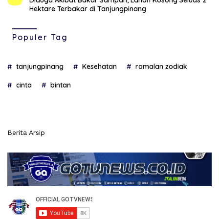
Diduga Akibat Bakar Sampah, Lahan Kosong Seluas 2
Hektare Terbakar di Tanjungpinang
Populer Tag
tanjungpinang
Kesehatan
ramalan zodiak
cinta
bintan
Berita Arsip