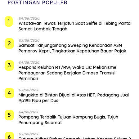
POSTINGAN POPULER
04/08/2026
1
Wisatawan Tewas Terjatuh Saat Selfie di Tebing Pantai
Semeti Lombok Tengah
03/08/2026
2
Samsat Tanjungpinang Sweeping Kendaraan ASN
Pemprov Kepri, Tingkatkan Kepatuhan Bayar Pajak
04/08/2026
3
‎Respons Keluhan RT/RW, Wako Lis: Mekanisme
Pembayaran Sedang Berjalan Dimasa Transisi
Pemilihan
03/08/2026
4
Minyakita di Bintan Dijual di Atas HET, Pedagang Jual
Rp195 Ribu per Dus
04/08/2026
5
Pompong Terbalik Tujuan Kampung Bugis, Tujuh
Penumpang Selamat
03/08/2026
6