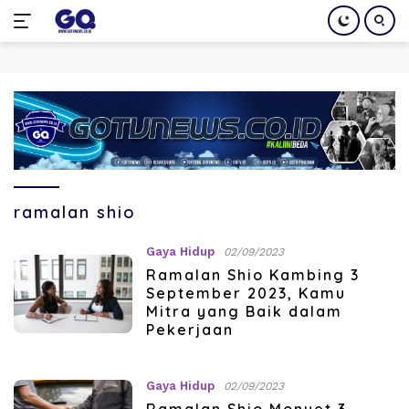
Langsung
ke
konten
ramalan shio
Gaya Hidup
02/09/2023
Ramalan Shio Kambing 3
September 2023, Kamu
Mitra yang Baik dalam
Pekerjaan
Gaya Hidup
02/09/2023
Ramalan Shio Monyet 3