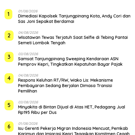
01/08/2026
1
Dimediasi Kapolsek Tanjungpinang Kota, Andy Cori dan
Sas Joni Sepakat Berdamai
04/08/2026
2
Wisatawan Tewas Terjatuh Saat Selfie di Tebing Pantai
Semeti Lombok Tengah
03/08/2026
3
Samsat Tanjungpinang Sweeping Kendaraan ASN
Pemprov Kepri, Tingkatkan Kepatuhan Bayar Pajak
04/08/2026
4
‎Respons Keluhan RT/RW, Wako Lis: Mekanisme
Pembayaran Sedang Berjalan Dimasa Transisi
Pemilihan
03/08/2026
5
Minyakita di Bintan Dijual di Atas HET, Pedagang Jual
Rp195 Ribu per Dus
01/08/2026
6
Isu Gerenti Pekerja Migran Indonesia Mencuat, Pemkab
Karimun dan Imigrasi Kepri Tegaskan Komitmen Cegah